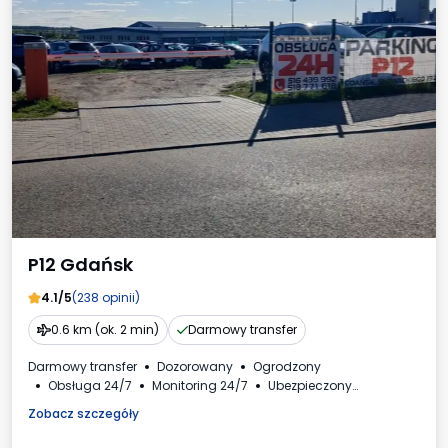
P12 Gdańsk
4.1/5
(238 opinii)
0.6 km (ok. 2 min)
Darmowy transfer
Darmowy transfer
Dozorowany
Ogrodzony
Obsługa 24/7
Monitoring 24/7
Ubezpieczony
Oświetlony
Samochody i busy
Faktura VAT
Zobacz szczegóły