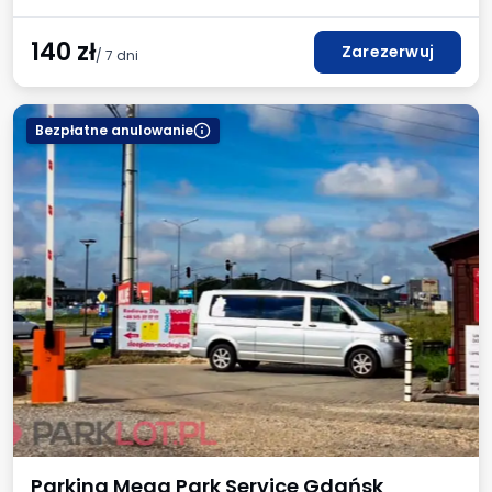
140
zł
Zarezerwuj
/ 7 dni
Bezpłatne anulowanie
Parking Mega Park Service Gdańsk