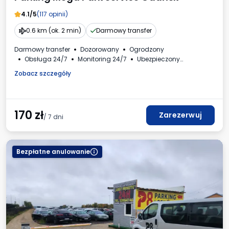
4.1/5
(117 opinii)
0.6 km (ok. 2 min)
Darmowy transfer
Darmowy transfer
Dozorowany
Ogrodzony
Obsługa 24/7
Monitoring 24/7
Ubezpieczony
Oświetlony
Samochody i busy
Toaleta
Zobacz szczegóły
Dostępne napoje
Faktura VAT
170
zł
Zarezerwuj
/ 7 dni
Bezpłatne anulowanie