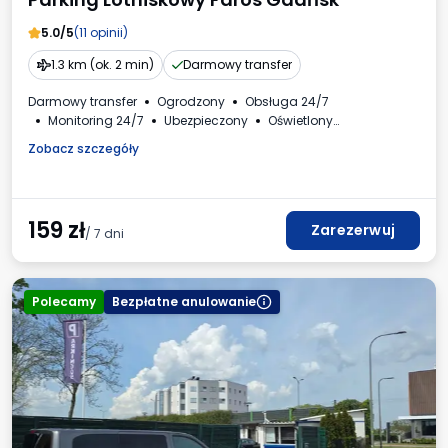
5.0/5
(11 opinii)
1.3 km (ok. 2 min)
Darmowy transfer
Darmowy transfer
Ogrodzony
Obsługa 24/7
Monitoring 24/7
Ubezpieczony
Oświetlony
Stacja ładowania
Kryte miejsca VIP
Faktura VAT
Zobacz szczegóły
159
zł
Zarezerwuj
/ 7 dni
Polecamy
Bezpłatne anulowanie