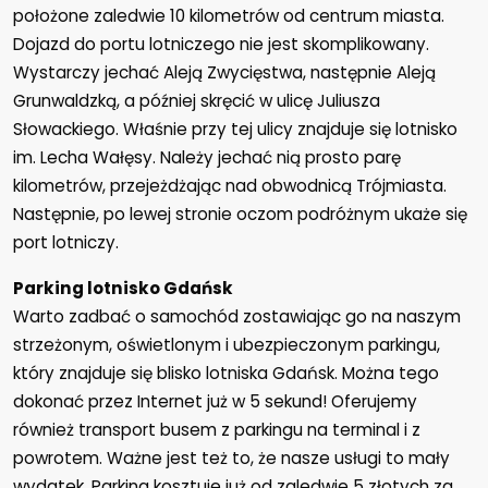
położone zaledwie 10 kilometrów od centrum miasta.
Dojazd do portu lotniczego nie jest skomplikowany.
Wystarczy jechać Aleją Zwycięstwa, następnie Aleją
Grunwaldzką, a później skręcić w ulicę Juliusza
Słowackiego. Właśnie przy tej ulicy znajduje się lotnisko
im. Lecha Wałęsy. Należy jechać nią prosto parę
kilometrów, przejeżdżając nad obwodnicą Trójmiasta.
Następnie, po lewej stronie oczom podróżnym ukaże się
port lotniczy.
Parking lotnisko Gdańsk
Warto zadbać o samochód zostawiając go na naszym
strzeżonym, oświetlonym i ubezpieczonym parkingu,
który znajduje się blisko lotniska Gdańsk. Można tego
dokonać przez Internet już w 5 sekund! Oferujemy
również transport busem z parkingu na terminal i z
powrotem. Ważne jest też to, że nasze usługi to mały
wydatek. Parking kosztuje już od zaledwie 5 złotych za