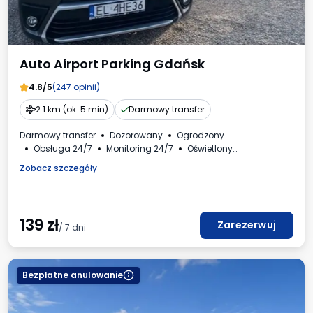
Auto Airport Parking Gdańsk
4.8/5
(247 opinii)
2.1 km (ok. 5 min)
Darmowy transfer
Darmowy transfer
Dozorowany
Ogrodzony
Obsługa 24/7
Monitoring 24/7
Oświetlony
Samochody osobowe
Faktura VAT
Zobacz szczegóły
139
zł
Zarezerwuj
/ 7 dni
Bezpłatne anulowanie