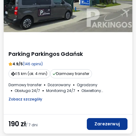
Parking Parkingos Gdańsk
4.9/5
(146 opinii)
1.5 km (ok. 4 min)
Darmowy transfer
Darmowy transfer
Dozorowany
Ogrodzony
Obsługa 24/7
Monitoring 24/7
Oświetlony
Samochody osobowe
Faktura VAT
Zobacz szczegóły
190
zł
Zarezerwuj
/ 7 dni