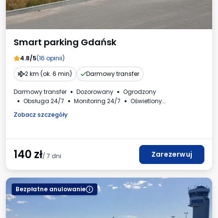
Smart parking Gdańsk
4.8/5
(16 opinii)
2 km (ok. 6 min)
Darmowy transfer
Darmowy transfer
Dozorowany
Ogrodzony
Obsługa 24/7
Monitoring 24/7
Oświetlony
Samochody osobowe
Faktura VAT
Zobacz szczegóły
140
zł
Zarezerwuj
/ 7 dni
Bezpłatne anulowanie