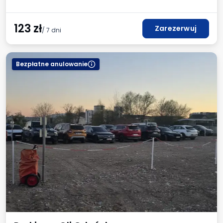
123
zł
Zarezerwuj
/ 7 dni
Bezpłatne anulowanie