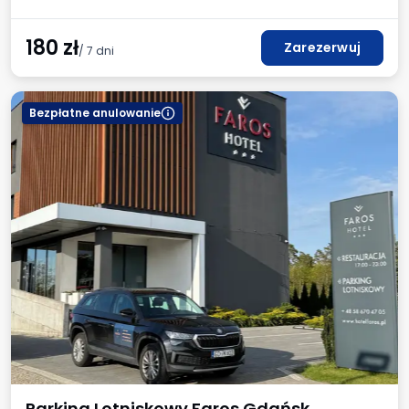
180
zł
Zarezerwuj
/ 7 dni
Bezpłatne anulowanie
Parking Lotniskowy Faros Gdańsk