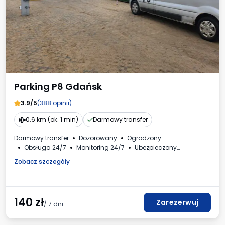
Parking P8 Gdańsk
3.9/5
(388 opinii)
0.6 km (ok. 1 min)
Darmowy transfer
Darmowy transfer
Dozorowany
Ogrodzony
Obsługa 24/7
Monitoring 24/7
Ubezpieczony
Oświetlony
Samochody i busy
Toaleta
Faktura VAT
Zobacz szczegóły
140
zł
Zarezerwuj
/ 7 dni