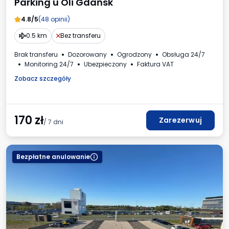
Parking u Oli Gdańsk
4.8/5
(48 opinii)
0.5 km
Bez transferu
Brak transferu
Dozorowany
Ogrodzony
Obsługa 24/7
Monitoring 24/7
Ubezpieczony
Faktura VAT
Zobacz szczegóły
170
zł
Zarezerwuj
/ 7 dni
Bezpłatne anulowanie