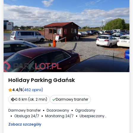
Holiday Parking Gdańsk
4.4/5
(462 opinii)
0.6 km (ok. 2 min)
Darmowy transfer
Darmowy transfer
Dozorowany
Ogrodzony
Obsługa 24/7
Monitoring 24/7
Ubezpieczony
Oświetlony
Samochody i busy
Toaleta
Zobacz szczegóły
Dostępne napoje
Faktura VAT