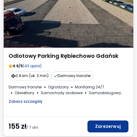
Odlotowy Parking Rębiechowo Gdańsk
4.9/5
(43 opinii)
0.8 km (ok. 3 min)
Darmowy transfer
Darmowy transfer
Ogrodzony
Monitoring 24/7
Oświetlony
Samochody osobowe
Samoobsługowy
Faktura VAT
Zobacz szczegóły
155
zł
Zarezerwuj
/ 7 dni