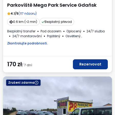
Parkoviště Mega Park Service Gdaňsk
4.1/5
(117 názoru)
0.6 km (~2 min)
Bezplatný převod
Bezplatný transfer
Pod dozorem
Oplocený
24/7 služba
24/7 monitorování
Pojištěný
Osvětlený
Místa pro autobusy
WC
Nápoje k dispozici
Zkontrolujte podrobnosti.
Fakturaod obsluhy parkoviště.
170
zł
Rezervovat
/ 7 dní
Zrušení zdarma