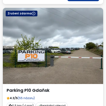
Zrušení zdarma
Parking P10 Gdaňsk
4.3/5
(55 názoru)
0.5 km (~1 min)
Bezplatný převod