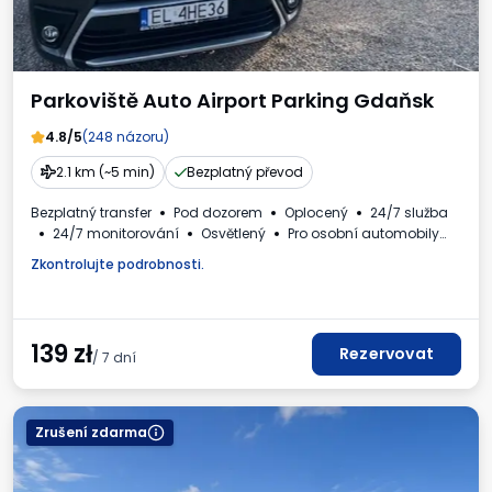
Parkoviště Auto Airport Parking Gdaňsk
4.8/5
(248 názoru)
2.1 km (~5 min)
Bezplatný převod
Bezplatný transfer
Pod dozorem
Oplocený
24/7 služba
24/7 monitorování
Osvětlený
Pro osobní automobily
Daňový doklad
Zkontrolujte podrobnosti.
139
zł
Rezervovat
/ 7 dní
Zrušení zdarma