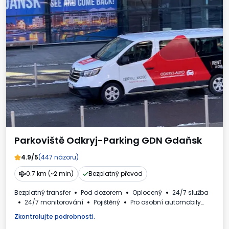
Parkoviště Odkryj-Parking GDN Gdaňsk
4.9/5
(447 názoru)
0.7 km (~2 min)
Bezplatný převod
Bezplatný transfer
Pod dozorem
Oplocený
24/7 služba
24/7 monitorování
Pojištěný
Pro osobní automobily
WC
Daňový doklad
Zkontrolujte podrobnosti.