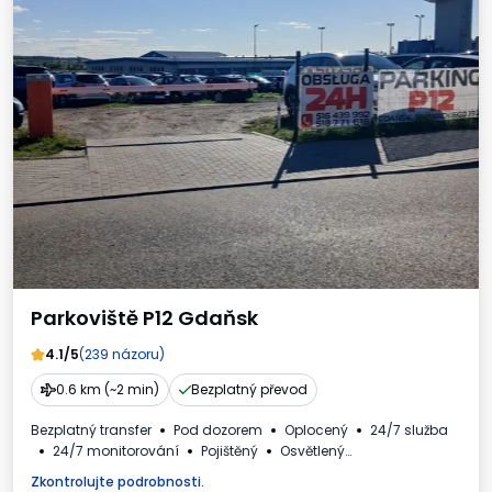
Parkoviště P12 Gdaňsk
4.1/5
(239 názoru)
0.6 km (~2 min)
Bezplatný převod
Bezplatný transfer
Pod dozorem
Oplocený
24/7 služba
24/7 monitorování
Pojištěný
Osvětlený
Místa pro autobusy
Daňový doklad
Zkontrolujte podrobnosti.