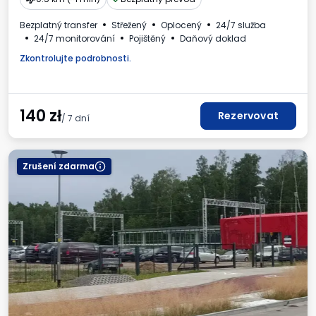
Bezplatný transfer
Střežený
Oplocený
24/7 služba
24/7 monitorování
Pojištěný
Daňový doklad
Zkontrolujte podrobnosti.
140
zł
Rezervovat
/ 7 dní
Zrušení zdarma