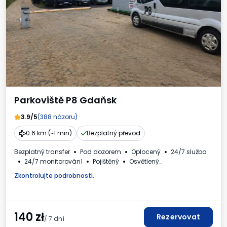
Parkoviště P8 Gdaňsk
3.9/5
(388 názoru)
0.6 km (~1 min)
Bezplatný převod
Bezplatný transfer
Pod dozorem
Oplocený
24/7 služba
24/7 monitorování
Pojištěný
Osvětlený
Místa pro autobusy
WC
Daňový doklad
Zkontrolujte podrobnosti.
140
zł
Rezervovat
/ 7 dní