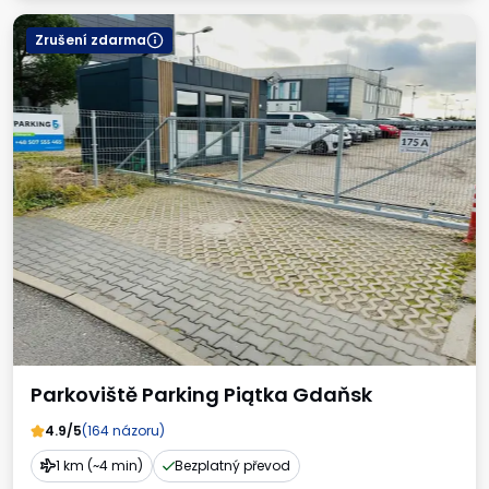
Zrušení zdarma
Parkoviště Parking Piątka Gdaňsk
4.9/5
(164 názoru)
1 km (~4 min)
Bezplatný převod