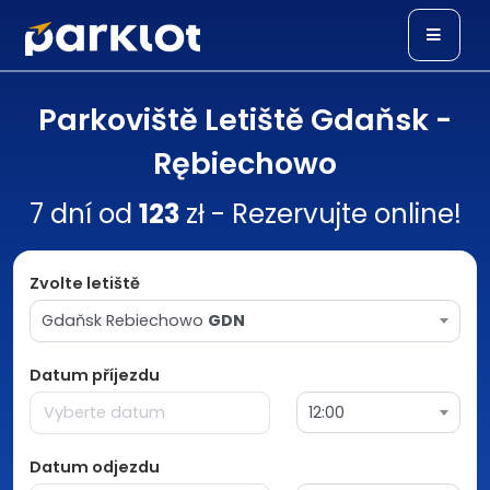
Parkoviště Letiště Gdaňsk -
Rębiechowo
7 dní od
123
zł - Rezervujte online!
Zvolte letiště
Gdaňsk Rebiechowo
GDN
Datum příjezdu
12:00
Datum odjezdu