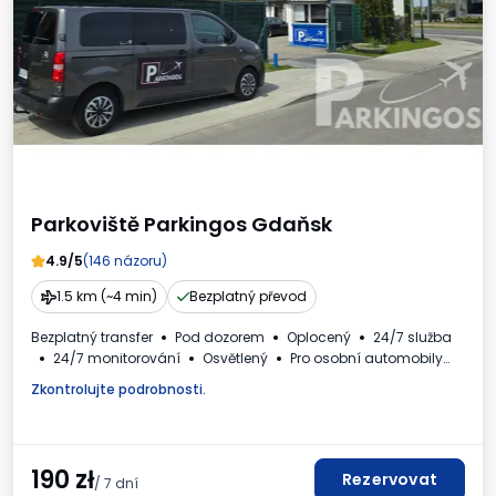
Parkoviště Parkingos Gdaňsk
4.9/5
(146 názoru)
1.5 km (~4 min)
Bezplatný převod
Bezplatný transfer
Pod dozorem
Oplocený
24/7 služba
24/7 monitorování
Osvětlený
Pro osobní automobily
Daňový doklad
Zkontrolujte podrobnosti.
190
zł
Rezervovat
/ 7 dní