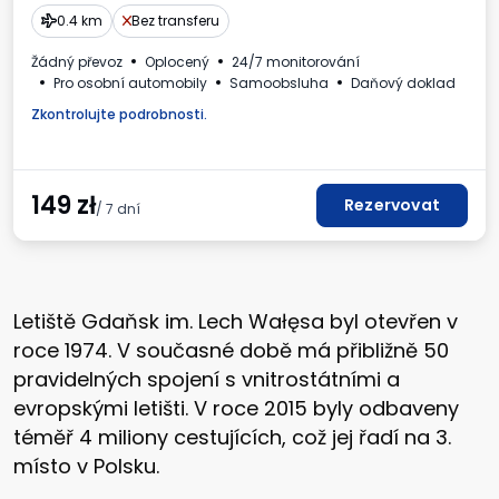
0.4 km
Bez transferu
Žádný převoz
Oplocený
24/7 monitorování
Pro osobní automobily
Samoobsluha
Daňový doklad
Zkontrolujte podrobnosti.
149
zł
Rezervovat
/ 7 dní
Letiště Gdaňsk im. Lech Wałęsa byl otevřen v
roce 1974. V současné době má přibližně 50
pravidelných spojení s vnitrostátními a
evropskými letišti. V roce 2015 byly odbaveny
téměř 4 miliony cestujících, což jej řadí na 3.
místo v Polsku.