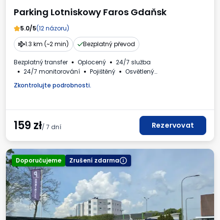
Parking Lotniskowy Faros Gdaňsk
5.0/5
(12 názoru)
1.3 km (~2 min)
Bezplatný převod
Bezplatný transfer
Oplocený
24/7 služba
24/7 monitorování
Pojištěný
Osvětlený
Nabíjecí stanice pro elektromobily
Vnitřní prostory VIP
Zkontrolujte podrobnosti.
Daňový doklad
159
zł
Rezervovat
/ 7 dní
Doporučujeme
Zrušení zdarma