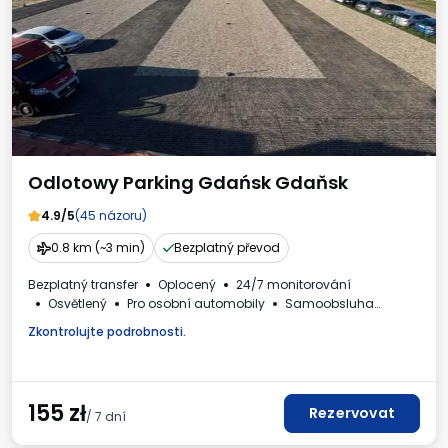
Odlotowy Parking Gdańsk Gdaňsk
4.9/5
(45 názoru)
0.8 km (~3 min)
Bezplatný převod
Bezplatný transfer
Oplocený
24/7 monitorování
Osvětlený
Pro osobní automobily
Samoobsluha
Daňový doklad
Zkontrolujte podrobnosti.
155
zł
Rezervovat
/ 7 dní