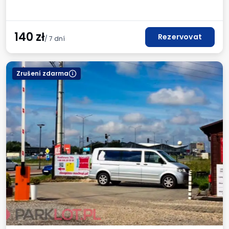
140
zł
Rezervovat
/ 7 dní
Zrušení zdarma