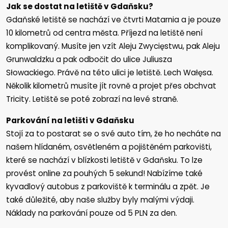
Jak se dostat na letiště v Gdaňsku?
Gdaňské letiště se nachází ve čtvrti Matarnia a je pouze
10 kilometrů od centra města. Příjezd na letiště není
komplikovaný. Musíte jen vzít Aleju Zwycięstwu, pak Aleju
Grunwaldzku a pak odbočit do ulice Juliusza
Słowackiego. Právě na této ulici je letiště. Lech Wałęsa.
Několik kilometrů musíte jít rovně a projet přes obchvat
Tricity. Letiště se poté zobrazí na levé straně.
Parkování na letišti v Gdaňsku
Stojí za to postarat se o své auto tím, že ho necháte na
našem hlídaném, osvětleném a pojištěném parkovišti,
které se nachází v blízkosti letiště v Gdaňsku. To lze
provést online za pouhých 5 sekund! Nabízíme také
kyvadlový autobus z parkoviště k terminálu a zpět. Je
také důležité, aby naše služby byly malými výdaji.
Náklady na parkování pouze od 5 PLN za den.