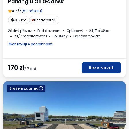
Parking u Oli Gdaňsk
4.8/5
(50 názoru)
0.5 km
Bez transferu
Žádný převoz
Pod dozorem
Oplocený
24/7 služba
24/7 monitorování
Pojištěný
Daňový doklad
Zkontrolujte podrobnosti.
170
zł
Rezervovat
/ 7 dní
Zrušení zdarma