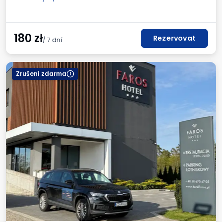
Fakturaod obsluhy parkoviště.
180
zł
Rezervovat
/ 7 dní
Zrušení zdarma