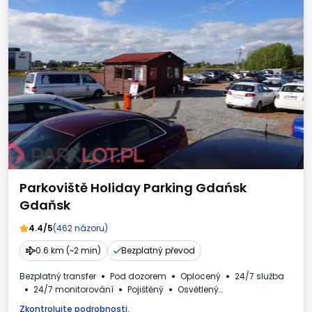
Parkoviště Holiday Parking Gdańsk
Gdaňsk
4.4/5
(462 názoru)
0.6 km (~2 min)
Bezplatný převod
Bezplatný transfer
Pod dozorem
Oplocený
24/7 služba
24/7 monitorování
Pojištěný
Osvětlený
Místa pro autobusy
WC
Nápoje k dispozici
Zkontrolujte podrobnosti.