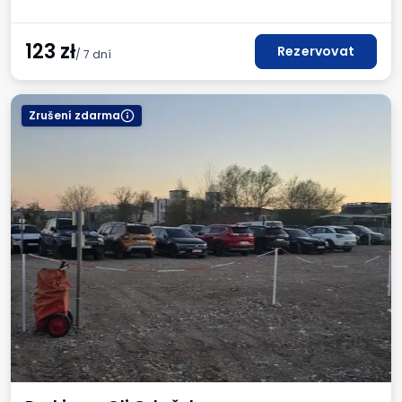
123
zł
Rezervovat
/ 7 dní
Zrušení zdarma