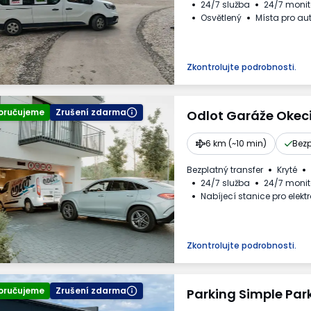
24/7 služba
24/7 monit
Osvětlený
Místa pro au
Daňový doklad
Zkontrolujte podrobnosti.
oručujeme
Zrušení zdarma
Odlot Garáže Okec
6 km (~10 min)
Bezp
Bezplatný transfer
Kryté
24/7 služba
24/7 monit
Nabíjecí stanice pro elekt
Pro osobní automobily
Fakturaod obsluhy parkovi
Požadované registrační čí
Zkontrolujte podrobnosti.
oručujeme
Zrušení zdarma
Parking Simple Par