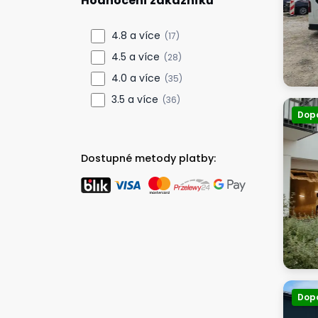
Hodnocení zákazníků
4.8 a více
(17)
4.5 a více
(28)
4.0 a více
(35)
3.5 a více
(36)
Dop
Dostupné metody platby:
Dop