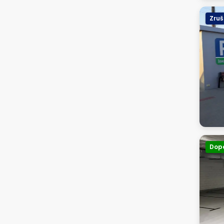
Zru
Dop