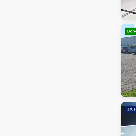
Dop
Zru