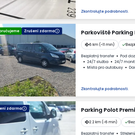
Požadované registrační čí
Daňový doklad
Zkontrolujte podrobnosti.
oručujeme
Zrušení zdarma
Parkoviště Parking
6 km (~11 min)
Bezp
Bezplatný transfer
Pod do
24/7 služba
24/7 monit
Místa pro autobusy
Da
Zkontrolujte podrobnosti.
šení zdarma
Parking Polot Prem
2.2 km (~6 min)
Bez
Bezplatný transfer
Střežen