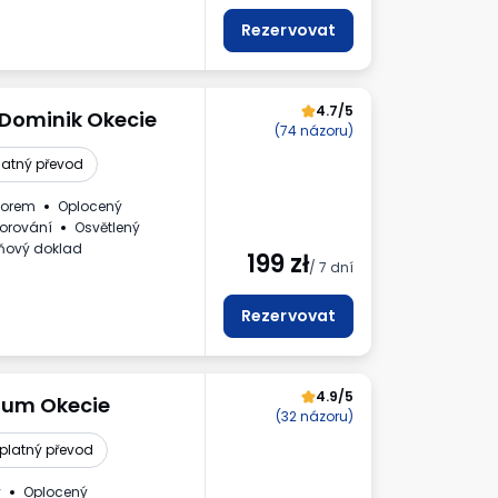
slo vozidla
Rezervovat
4.7/5
 Dominik Okecie
(74 názoru)
latný převod
zorem
Oplocený
orování
Osvětlený
ňový doklad
199
zł
/ 7 dní
Rezervovat
4.9/5
ium Okecie
(32 názoru)
platný převod
ý
Oplocený