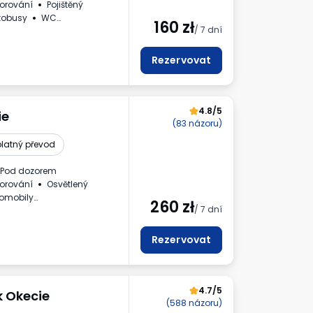
orování
Pojištěný
tobusy
WC
160
zł
/ 7 dní
Rezervovat
4.8/5
ie
(83 názoru)
latný převod
Pod dozorem
orování
Osvětlený
romobily
260
zł
/ 7 dní
ště.
slo vozidla
Rezervovat
4.7/5
k Okecie
(588 názoru)