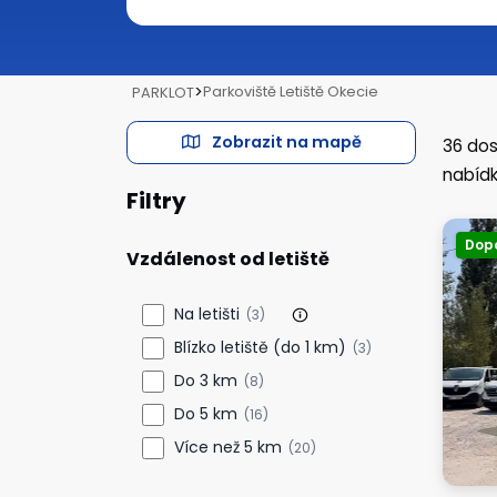
>
Parkoviště Letiště Okecie
PARKLOT
Zobrazit na mapě
36
dos
nabídk
Filtry
Dop
Vzdálenost od letiště
Na letišti
(3)
Blízko letiště (do 1 km)
(3)
Do 3 km
(8)
Do 5 km
(16)
Více než 5 km
(20)