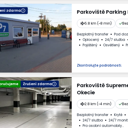
šení zdarma
Parkoviště Parking
5.8 km (~8 min)
Bez
Bezplatný transfer
Pod do
Oplocený
24/7 služba
Pojištěný
Osvětlený
P
WC
Daňový doklad
Zkontrolujte podrobnosti.
oručujeme
Zrušení zdarma
Parkoviště Suprem
Okecie
2.8 km (~4 min)
Bez
Bezplatný transfer
Kryté
24/7 služba
24/7 monit
Pro osobní automobily