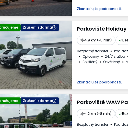
Zkontrolujte podrobnosti.
oručujeme
Zrušení zdarma
Parkoviště Holiday
4.9 km (~8 min)
Bez
Bezplatný transfer
Pod do
Oplocený
24/7 služba
Pojištěný
Osvětlený
M
Nápoje k dispozici
Daňo
Zkontrolujte podrobnosti.
oručujeme
Zrušení zdarma
Parkoviště WAW Pa
4.2 km (~8 min)
Bez
Bezplatný transfer
Pod do