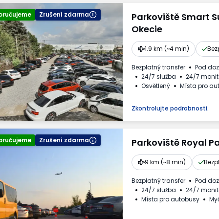
oručujeme
Zrušení zdarma
Parkoviště Smart 
Okecie
1.9 km (~4 min)
Bez
Bezplatný transfer
Pod do
24/7 služba
24/7 monit
Osvětlený
Místa pro au
Nápoje k dispozici
Daňo
Zkontrolujte podrobnosti.
oručujeme
Zrušení zdarma
Parkoviště Royal P
9 km (~8 min)
Bezp
Bezplatný transfer
Pod do
24/7 služba
24/7 monit
Místa pro autobusy
My
Nápoje k dispozici
Daňo