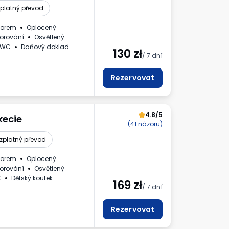
platný převod
zorem
Oplocený
orování
Osvětlený
WC
Daňový doklad
130
zł
/ 7 dní
Rezervovat
4.8/5
kecie
(41 názoru)
zplatný převod
zorem
Oplocený
orování
Osvětlený
C
Dětský koutek
169
zł
/ 7 dní
uraod obsluhy parkoviště.
Rezervovat