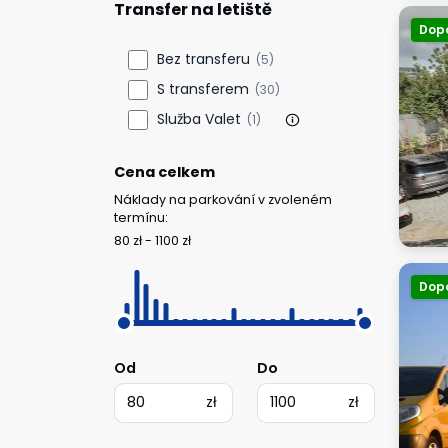
Transfer na letiště
Dop
Bez transferu
(5)
S transferem
(30)
Služba Valet
(1)
Cena celkem
Náklady na parkování v zvoleném
termínu:
80 zł - 1100 zł
Dop
Od
Do
zł
zł