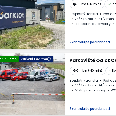
6.1 km (~12 min)
Bez
Bezplatný transfer
Pod do
24/7 služba
24/7 monit
Pro osobní automobily
Zkontrolujte podrobnosti.
oručujeme
Zrušení zdarma
Parkoviště Odlot O
5.4 km (~10 min)
Be
Bezplatný transfer
Pod do
24/7 služba
24/7 monit
Místa pro autobusy
W
Nápoje k dispozici
Fakt
Zkontrolujte podrobnosti.