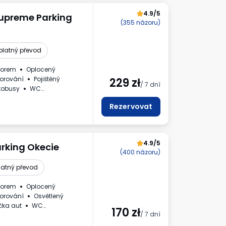
4.9/5
Supreme Parking
(355 názoru)
platný převod
zorem
Oplocený
orování
Pojištěný
229
zł
/ 7 dní
tobusy
WC
vý doklad
Rezervovat
4.9/5
arking Okecie
(400 názoru)
latný převod
zorem
Oplocený
orování
Osvětlený
čka aut
WC
170
zł
/ 7 dní
vý doklad