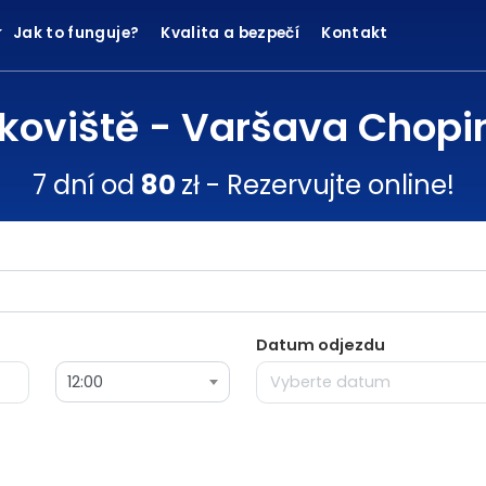
Jak to funguje?
Kvalita a bezpečí
Kontakt
koviště - Varšava Chopin
7 dní od
80
zł - Rezervujte online!
Datum odjezdu
12:00