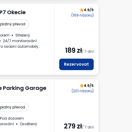
4.9/5
 P7 Okecie
(159 názoru)
platný převod
zorem
Střežený
24/7 monitorování
ro osobní automobily
189
zł
/ 7 dní
Rezervovat
4.9/5
e Parking Garage
(201 názoru)
platný převod
Pod dozorem
orování
Osvětlený
279
zł
/ 7 dní