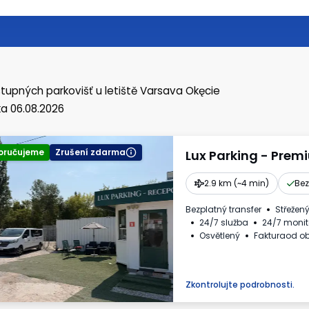
tupných parkovišť
u letiště Varsava Okęcie
a 06.08.2026
oručujeme
Zrušení zdarma
Lux Parking - Prem
2.9 km (~4 min)
Bez
Bezplatný transfer
Střežen
24/7 služba
24/7 monit
Osvětlený
Fakturaod ob
Zkontrolujte podrobnosti.