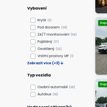
Vybavení
Kryté
(3)
Dop
Pod dozorem
(29)
24/7 monitorování
(36)
Pojištěný
(17)
Osvětlený
(32)
Vnitřní prostory VIP
(1)
Zobrazit více (+3)
Typ vozidla
Dop
Osobní automobil
(36)
Autobus
(18)