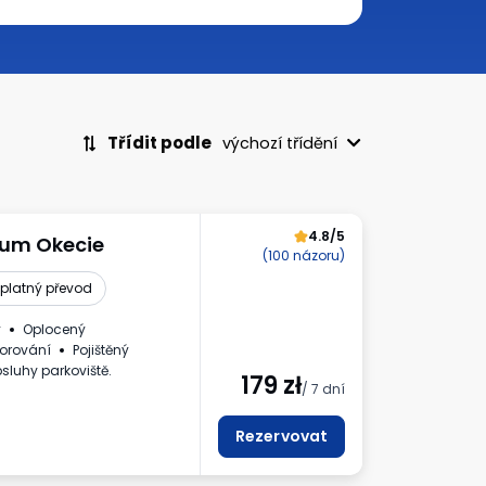
Třídit podle
výchozí třídění
4.8/5
ium Okecie
(100 názoru)
platný převod
ý
Oplocený
orování
Pojištěný
sluhy parkoviště.
179
zł
/ 7 dní
Rezervovat