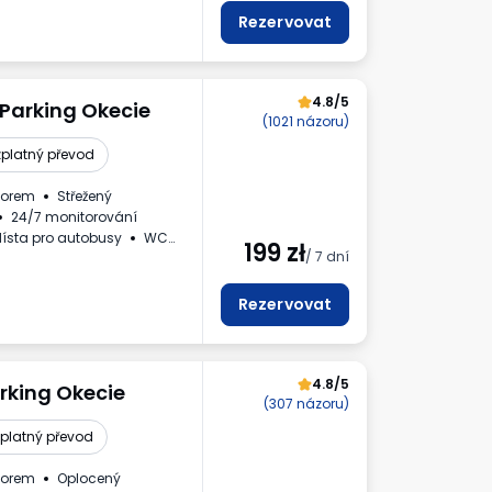
Rezervovat
4.8/5
 Parking Okecie
(1021 názoru)
platný převod
zorem
Střežený
24/7 monitorování
ísta pro autobusy
WC
199
zł
/ 7 dní
vý doklad
Rezervovat
4.8/5
rking Okecie
(307 názoru)
platný převod
zorem
Oplocený