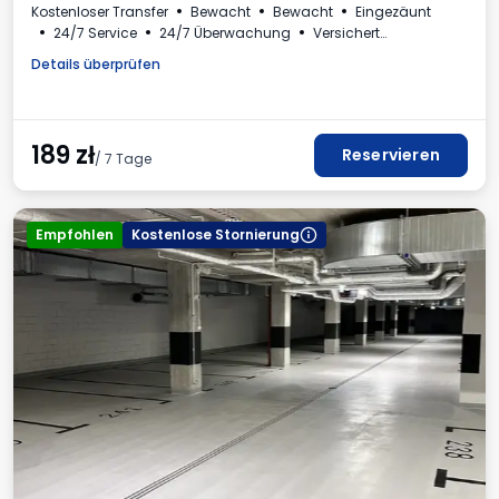
Kostenloser Transfer
Bewacht
Bewacht
Eingezäunt
24/7 Service
24/7 Überwachung
Versichert
Beleuchtet
Für Personenkraftwagen
Toilette
Details überprüfen
Mehrwertsteuerrechnung
189
zł
Reservieren
/ 7 Tage
Empfohlen
Kostenlose Stornierung