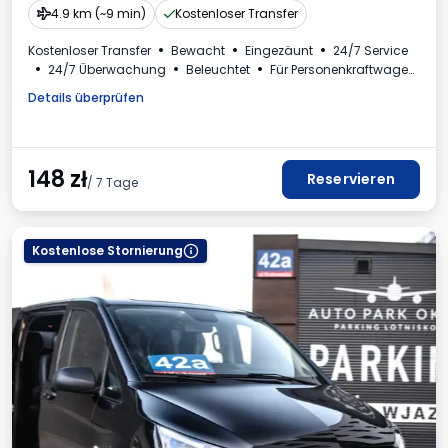
4.9 km (~9 min)
Kostenloser Transfer
Kostenloser Transfer
Bewacht
Eingezäunt
24/7 Service
24/7 Überwachung
Beleuchtet
Für Personenkraftwagen
Toilette
Mehrwertsteuerrechnung
Details überprüfen
148
zł
Reservieren
/ 7 Tage
Kostenlose Stornierung