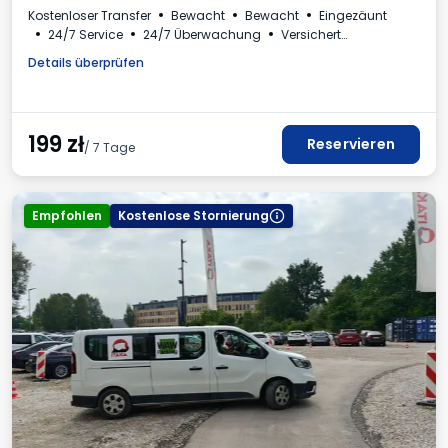
Kostenloser Transfer
Bewacht
Bewacht
Eingezäunt
24/7 Service
24/7 Überwachung
Versichert
Beleuchtet
Plätze für Busse
Toilette
Details überprüfen
Getränke erhältlich
Mehrwertsteuerrechnung
199
zł
Reservieren
/ 7 Tage
Empfohlen
Kostenlose Stornierung