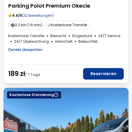
Parking Polot Premium Okecie
4.9/5
(32 Bewertungen)
2.2 km (~6 min)
Kostenloser Transfer
Kostenloser Transfer
Bewacht
Eingezäunt
24/7 Service
24/7 Überwachung
Versichert
Beleuchtet
Für Personenkraftwagen
Toilette
Details überprüfen
Mehrwertsteuerrechnung
189
zł
Reservieren
/ 7 Tage
Kostenlose Stornierung