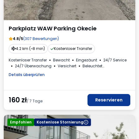
Parkplatz WAW Parking Okecie
4.8/5
(307 Bewertungen)
4.2 km (~8 min)
Kostenloser Transfer
Kostenloser Transfer
Bewacht
Eingezäunt
24/7 Service
24/7 Überwachung
Versichert
Beleuchtet
Plätze für Busse
Toilette
Mehrwertsteuerrechnung
Details überprüfen
160
zł
Reservieren
/ 7 Tage
Empfohlen
Kostenlose Stornierung