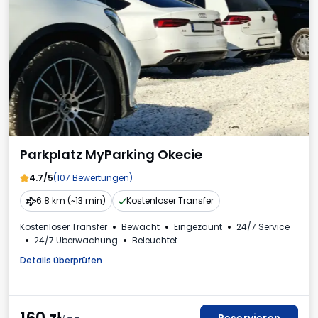
Parkplatz MyParking Okecie
4.7/5
(107 Bewertungen)
6.8 km (~13 min)
Kostenloser Transfer
Kostenloser Transfer
Bewacht
Eingezäunt
24/7 Service
24/7 Überwachung
Beleuchtet
Ladestation für Elektroautos
Für Personenkraftwagen
Details überprüfen
Toilette
Mehrwertsteuerrechnung