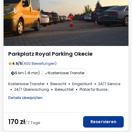
Parkplatz Royal Parking Okecie
4.9/5
(400 Bewertungen)
9 km (~8 min)
Kostenloser Transfer
Kostenloser Transfer
Bewacht
Eingezäunt
24/7 Service
24/7 Überwachung
Beleuchtet
Plätze für Busse
Autowäsche
Toilette
Getränke erhältlich
Details überprüfen
Mehrwertsteuerrechnung
170
zł
Reservieren
/ 7 Tage