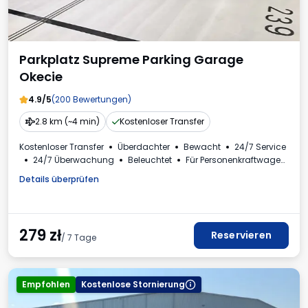
Parkplatz Supreme Parking Garage
Okecie
4.9/5
(200 Bewertungen)
2.8 km (~4 min)
Kostenloser Transfer
Kostenloser Transfer
Überdachter
Bewacht
24/7 Service
24/7 Überwachung
Beleuchtet
Für Personenkraftwagen
Erforderliche Fahrzeugkennzeichen
Details überprüfen
Mehrwertsteuerrechnung
279
zł
Reservieren
/ 7 Tage
Empfohlen
Kostenlose Stornierung