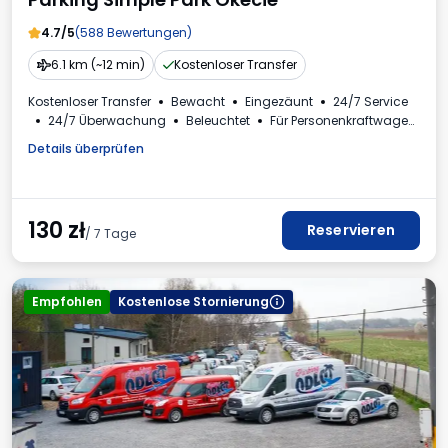
4.7/5
(588 Bewertungen)
6.1 km (~12 min)
Kostenloser Transfer
Kostenloser Transfer
Bewacht
Eingezäunt
24/7 Service
24/7 Überwachung
Beleuchtet
Für Personenkraftwagen
Toilette
Mehrwertsteuerrechnung
Details überprüfen
130
zł
Reservieren
/ 7 Tage
Empfohlen
Kostenlose Stornierung