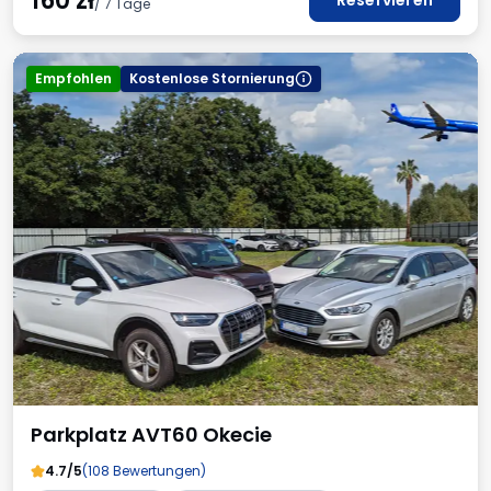
160
zł
Reservieren
/ 7 Tage
Empfohlen
Kostenlose Stornierung
Parkplatz AVT60 Okecie
4.7/5
(108 Bewertungen)