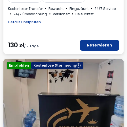
Kostenloser Transfer
Bewacht
Eingezäunt
24/7 Service
24/7 Überwachung
Versichert
Beleuchtet
Für Personenkraftwagen
Plätze für Busse
Toilette
Details überprüfen
Kinderecke
Erforderliche Fahrzeugkennzeichen
Mehrwertsteuerrechnung
130
zł
Reservieren
/ 7 Tage
Empfohlen
Kostenlose Stornierung