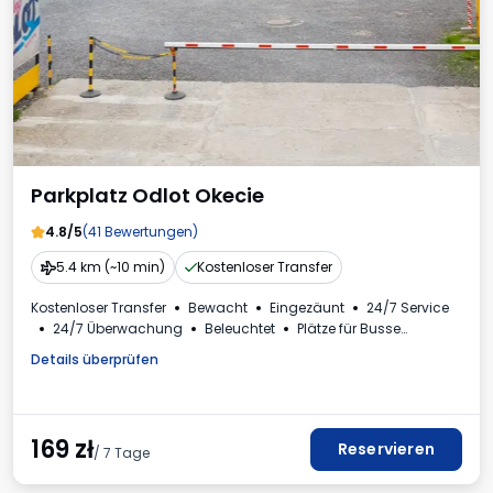
Parkplatz Odlot Okecie
4.8/5
(41 Bewertungen)
5.4 km (~10 min)
Kostenloser Transfer
Kostenloser Transfer
Bewacht
Eingezäunt
24/7 Service
24/7 Überwachung
Beleuchtet
Plätze für Busse
Toilette
Kinderecke
Getränke erhältlich
Details überprüfen
Rechnung aus dem Parkhaus
169
zł
Reservieren
/ 7 Tage