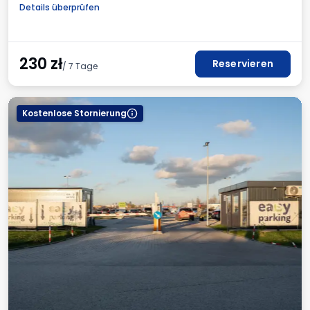
Beleuchtet
Ladestation für Elektroautos
Details überprüfen
Für Personenkraftwagen
Plätze für Busse
Toilette
Kinderecke
Getränke erhältlich
Mehrwertsteuerrechnung
230
zł
Reservieren
/ 7 Tage
Kostenlose Stornierung