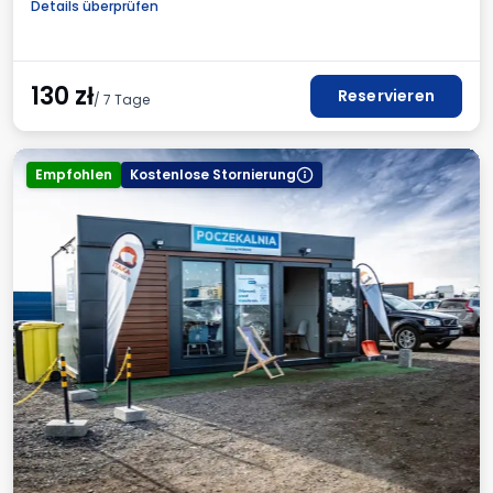
Details überprüfen
Rechnung aus dem Parkhaus
130
zł
Reservieren
/ 7 Tage
Empfohlen
Kostenlose Stornierung