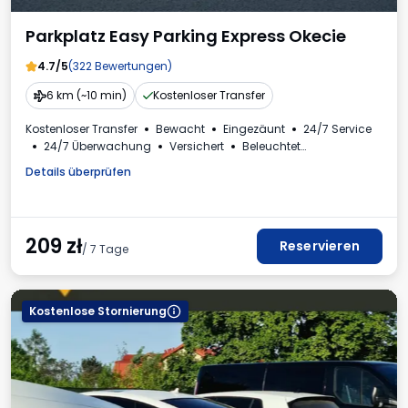
Parkplatz Easy Parking Express Okecie
4.7/5
(322 Bewertungen)
6 km (~10 min)
Kostenloser Transfer
Kostenloser Transfer
Bewacht
Eingezäunt
24/7 Service
24/7 Überwachung
Versichert
Beleuchtet
Für Personenkraftwagen
Toilette
Kinderecke
Details überprüfen
Erforderliche Fahrzeugkennzeichen
Mehrwertsteuerrechnung
209
zł
Reservieren
/ 7 Tage
Kostenlose Stornierung