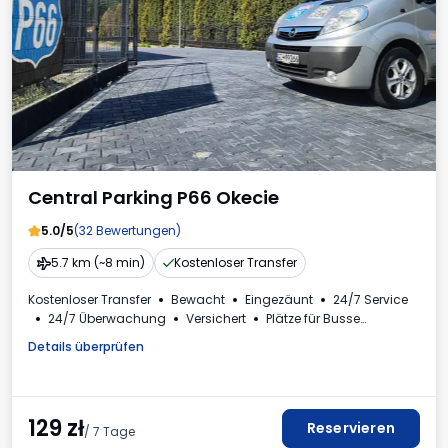
Central Parking P66 Okecie
5.0/5
(32 Bewertungen)
5.7 km (~8 min)
Kostenloser Transfer
Kostenloser Transfer
Bewacht
Eingezäunt
24/7 Service
24/7 Überwachung
Versichert
Plätze für Busse
VIP-Bereiche im Innenbereich
Autowäsche
Toilette
Details überprüfen
Getränke erhältlich
Mehrwertsteuerrechnung
129
zł
Reservieren
/ 7 Tage