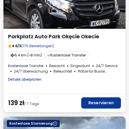
Parkplatz Auto Park Okęcie Okecie
4.6/5
(175 Bewertungen)
5.4 km (~8 min)
Kostenloser Transfer
Kostenloser Transfer
Bewacht
Eingezäunt
24/7 Service
24/7 Überwachung
Beleuchtet
Plätze für Busse
Autowäsche
Toilette
Getränke erhältlich
Details überprüfen
Mehrwertsteuerrechnung
139
zł
Reservieren
/ 7 Tage
Kostenlose Stornierung