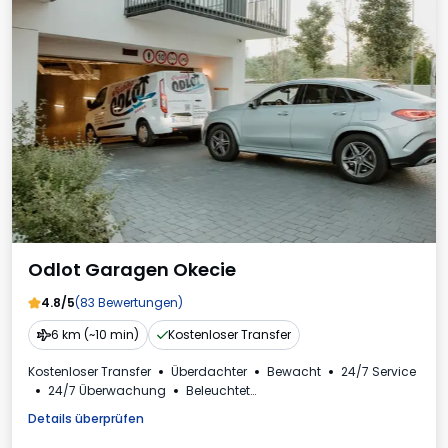
Odlot Garagen Okecie
4.8/5
(83 Bewertungen)
6 km (~10 min)
Kostenloser Transfer
Kostenloser Transfer
Überdachter
Bewacht
24/7 Service
24/7 Überwachung
Beleuchtet
Ladestation für Elektroautos
Für Personenkraftwagen
Details überprüfen
Rechnung aus dem Parkhaus
Erforderliche Fahrzeugkennzeichen