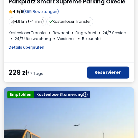
Parkplatz Smart Supreme Parking Okecie
4.9/5
(355 Bewertungen)
1.9 km (~4 min)
Kostenloser Transfer
Kostenloser Transfer
Bewacht
Eingezäunt
24/7 Service
24/7 Überwachung
Versichert
Beleuchtet
Plätze für Busse
Toilette
Getränke erhältlich
Details überprüfen
Mehrwertsteuerrechnung
229
zł
Reservieren
/ 7 Tage
Empfohlen
Kostenlose Stornierung