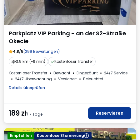
Parkplatz VIP Parking - an der S2-Straße
Okecie
4.8/5
(299 Bewertungen)
3.9 km (~6 min)
Kostenloser Transfer
Kostenloser Transfer
Bewacht
Eingezäunt
24/7 Service
24/7 Überwachung
Versichert
Beleuchtet
Plätze für Busse
Toilette
Rechnung aus dem Parkhaus
Details überprüfen
189
zł
Reservieren
/ 7 Tage
Empfohlen
Kostenlose Stornierung