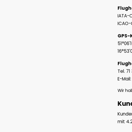
Flugh
IATA-
ICAO-
GPS-K
51°06'1
16°53'0
Flugh
Tel. 71
E-Mail
Wir h
Kund
Kunden
mit
4.