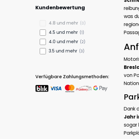
Schne
Kundenbewertung
reibun
was du
4.8 und mehr
(0)
region
4.5 und mehr
Passag
(1)
4.0 und mehr
(2)
Anf
3.5 und mehr
(3)
Motori
Bresl
von Po
Verfügbare Zahlungsmethoden:
Nation
Par
Dank d
Jahr 
sogar 
Parkpl