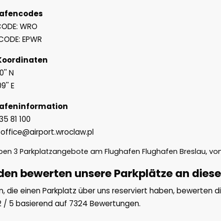
afencodes
CODE: WRO
CODE: EPWR
oordinaten
0'' N
9'' E
afeninformation
 35 81 100
: office@airport.wroclaw.pl
aben
3
Parkplatzangebote am Flughafen Flughafen Breslau, vo
en bewerten unsere Parkplätze an diese
, die einen Parkplatz über uns reserviert haben, bewerten d
2
/
5
basierend auf
7324
Bewertungen.