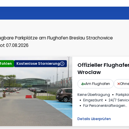
ügbare Parkplätze
am Flughafen Breslau Strachowice
ot 07.08.2026
fohlen
Kostenlose Stornierung
Offizieller Flughaf
Wroclaw
Am Flughafen
Ohne
Keine Übertragung
Parkpla
Eingezäunt
24/7 Servic
Für Personenkraftwagen
Erforderliche Fahrzeugke
Mehrwertsteuerrechnung
Details überprüfen