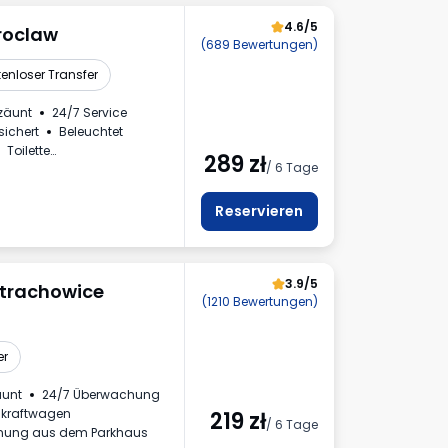
4.6/5
roclaw
(689 Bewertungen)
enloser Transfer
zäunt
24/7 Service
sichert
Beleuchtet
Toilette
289
zł
/ 6 Tage
haus
nnzeichen
Reservieren
3.9/5
Strachowice
(1210 Bewertungen)
er
äunt
24/7 Überwachung
nkraftwagen
219
zł
/ 6 Tage
nung aus dem Parkhaus