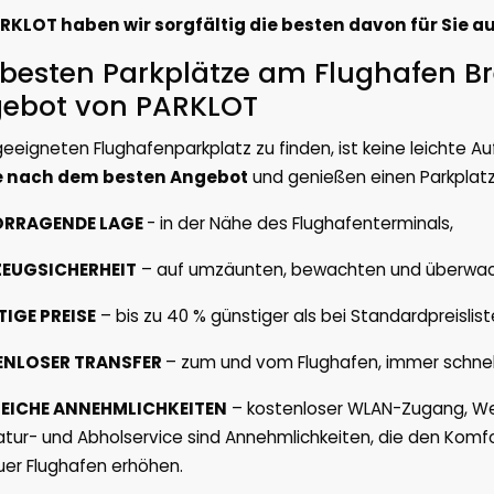
ARKLOT haben wir sorgfältig die besten davon für Sie a
 besten Parkplätze am Flughafen Br
ebot von PARKLOT
geeigneten Flughafenparkplatz zu finden, ist keine leichte 
 nach dem besten Angebot
und genießen einen Parkplatz
ORRAGENDE LAGE
- in der Nähe des Flughafenterminals,
EUGSICHERHEIT
– auf umzäunten, bewachten und überwac
IGE PREISE
– bis zu 40 % günstiger als bei Standardpreislis
ENLOSER TRANSFER
– zum und vom Flughafen, immer schnell
EICHE ANNEHMLICHKEITEN
– kostenloser WLAN-Zugang, Wec
tur- und Abholservice sind Annehmlichkeiten, die den Komf
uer Flughafen erhöhen.