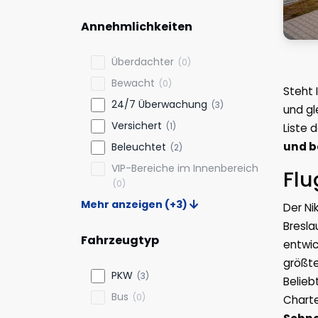
Annehmlichkeiten
Überdachter
(0)
Bewacht
(0)
Steht 
24/7 Überwachung
(3)
und gl
Versichert
(1)
Liste 
und b
Beleuchtet
(2)
VIP-Bereiche im Innenbereich
Flu
(0)
Mehr anzeigen (+3)
Der Ni
Bresla
Fahrzeugtyp
entwic
größte
PKW
(3)
Belieb
Bus
(0)
Charte