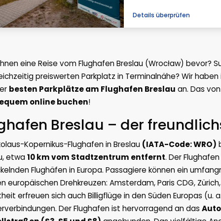
Details überprüfen
Ihnen eine Reise vom Flughafen Breslau (Wrocław) bevor? Su
eichzeitig preiswerten Parkplatz in Terminalnähe? Wir haben 
der
besten Parkplätze am Flughafen Breslau
an. Das von
equem online buchen
!
ghafen Breslau – der freundlich
kolaus-Kopernikus-Flughafen in Breslau
(IATA-Code: WRO)
b
u, etwa
10 km vom Stadtzentrum entfernt
. Der Flughafen
kelnden Flughäfen in Europa. Passagiere können ein umfangr
n europäischen Drehkreuzen: Amsterdam, Paris CDG, Zürich, 
theit erfreuen sich auch Billigflüge in den Süden Europas (u. 
rverbindungen. Der Flughafen ist hervorragend an das
Auto