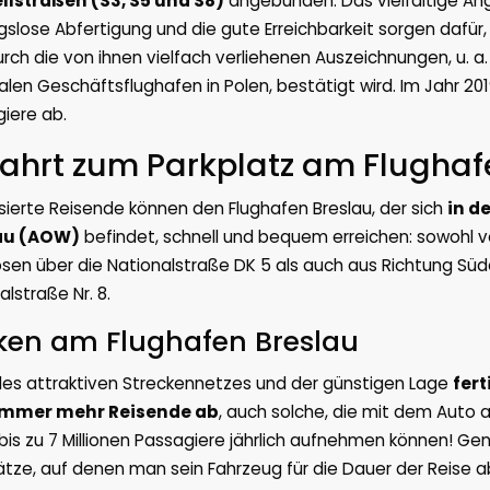
llstraßen (S3, S5 und S8)
angebunden. Das vielfältige An
gslose Abfertigung und die gute Erreichbarkeit sorgen dafür,
rch die von ihnen vielfach verliehenen Auszeichnungen, u. a
alen Geschäftsflughafen in Polen, bestätigt wird. Im Jahr 2019
iere ab.
ahrt zum Parkplatz am Flughaf
sierte Reisende können den Flughafen Breslau, der sich
in d
au (AOW)
befindet, schnell und bequem erreichen: sowohl v
sen über die Nationalstraße DK 5 als auch aus Richtung Sü
alstraße Nr. 8.
ken am Flughafen Breslau
es attraktiven Streckennetzes und der günstigen Lage
fert
immer mehr Reisende ab
, auch solche, die mit dem Auto a
bis zu 7 Millionen Passagiere jährlich aufnehmen können! Gen
ätze, auf denen man sein Fahrzeug für die Dauer der Reise a