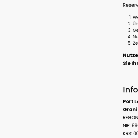
Reserv
Wä
Üb
Ge
Ne
Ze
Nutze
Sie Ih
Inf
Port 
Grani
REGON:
NIP: 8
KRS: 