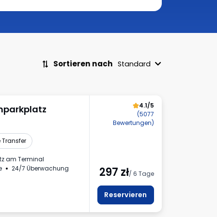
Sortieren nach
Standard
4.1/5
enparkplatz
(5077
Bewertungen)
 Transfer
tz am Terminal
e
24/7 Überwachung
297
zł
/ 6 Tage
nnzeichen
Reservieren