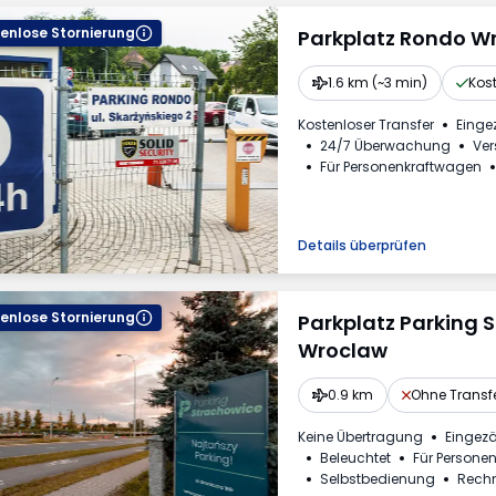
enlose Stornierung
Parkplatz Rondo W
1.6 km (~3 min)
Kost
Kostenloser Transfer
Einge
24/7 Überwachung
Ver
Für Personenkraftwagen
Rechnung aus dem Park
Erforderliche Fahrzeugke
Details überprüfen
enlose Stornierung
Parkplatz Parking 
Wroclaw
0.9 km
Ohne Transf
Keine Übertragung
Eingez
Beleuchtet
Für Persone
Selbstbedienung
Rech