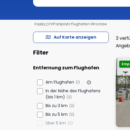
>
Parkplatz Flughafen Wroclaw
PARKLOT
Auf Karte anzeigen
3
verf
Angeb
Filter
Emp
Entfernung zum Flughafen
Am Flughafen
(1)
In der Nähe des Flughafens
(bis 1 km)
(2)
Bis zu 3 km
(3)
Bis zu 5 km
(3)
Über 5 km
(0)