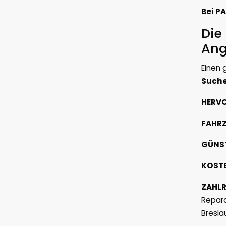
Bei P
Die
Ang
Einen 
Suche
HERV
FAHRZ
GÜNST
KOST
ZAHLR
Repara
Bresla