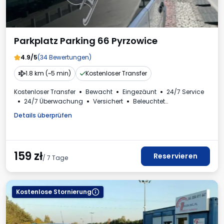
Parkplatz Parking 66 Pyrzowice
4.9/5
(34 Bewertungen)
1.8 km (~5 min)
Kostenloser Transfer
Kostenloser Transfer
Bewacht
Eingezäunt
24/7 Service
24/7 Überwachung
Versichert
Beleuchtet
Plätze für Busse
Toilette
Mehrwertsteuerrechnung
Details überprüfen
159
zł
Reservieren
/ 7 Tage
Kostenlose Stornierung