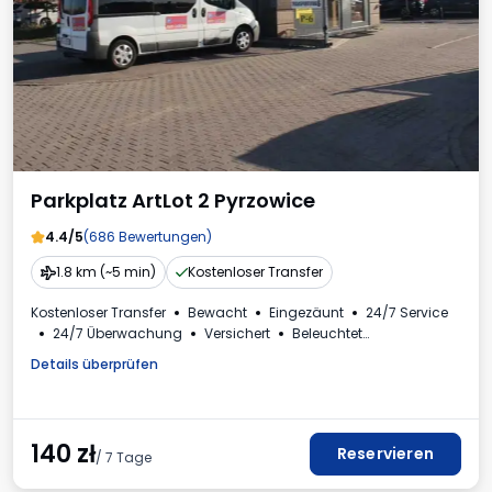
Parkplatz ArtLot 2 Pyrzowice
4.4/5
(686 Bewertungen)
1.8 km (~5 min)
Kostenloser Transfer
Kostenloser Transfer
Bewacht
Eingezäunt
24/7 Service
24/7 Überwachung
Versichert
Beleuchtet
Plätze für Busse
VIP-Bereiche im Innenbereich
Details überprüfen
Mehrwertsteuerrechnung
140
zł
Reservieren
/ 7 Tage