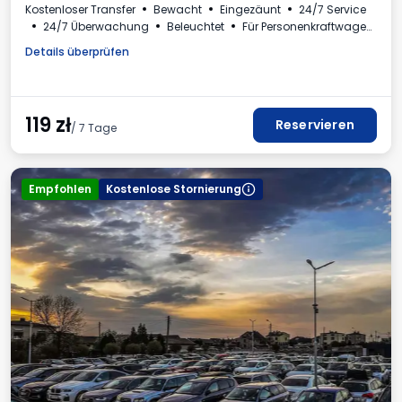
Kostenloser Transfer
Bewacht
Eingezäunt
24/7 Service
24/7 Überwachung
Beleuchtet
Für Personenkraftwagen
Rechnung aus dem Parkhaus
Details überprüfen
119
zł
Reservieren
/ 7 Tage
Empfohlen
Kostenlose Stornierung