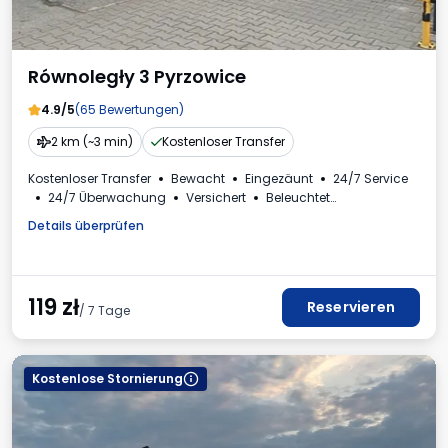
Równoległy 3 Pyrzowice
4.9/5
(65 Bewertungen)
2 km (~3 min)
Kostenloser Transfer
Kostenloser Transfer
Bewacht
Eingezäunt
24/7 Service
24/7 Überwachung
Versichert
Beleuchtet
Für Personenkraftwagen
Mehrwertsteuerrechnung
Details überprüfen
119
zł
Reservieren
/ 7 Tage
Kostenlose Stornierung