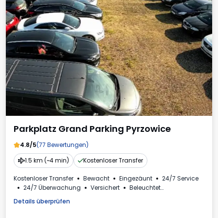
Parkplatz Grand Parking Pyrzowice
4.8/5
(77 Bewertungen)
1.5 km (~4 min)
Kostenloser Transfer
Kostenloser Transfer
Bewacht
Eingezäunt
24/7 Service
24/7 Überwachung
Versichert
Beleuchtet
Plätze für Busse
Toilette
Rechnung aus dem Parkhaus
Details überprüfen