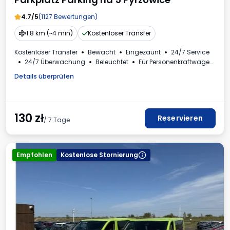
4.7/5
(1127 Bewertungen)
1.8 km (~4 min)
Kostenloser Transfer
Kostenloser Transfer
Bewacht
Eingezäunt
24/7 Service
24/7 Überwachung
Beleuchtet
Für Personenkraftwagen
Toilette
Rechnung aus dem Parkhaus
Details überprüfen
130
zł
Reservieren
/ 7 Tage
Empfohlen
Kostenlose Stornierung