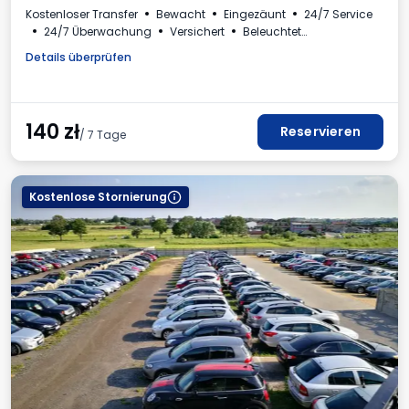
Kostenloser Transfer
Bewacht
Eingezäunt
24/7 Service
24/7 Überwachung
Versichert
Beleuchtet
Plätze für Busse
Toilette
Mehrwertsteuerrechnung
Details überprüfen
140
zł
Reservieren
/ 7 Tage
Kostenlose Stornierung