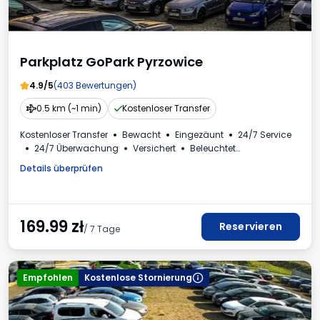
Parkplatz GoPark Pyrzowice
4.9/5
(403 Bewertungen)
0.5 km (~1 min)
Kostenloser Transfer
Kostenloser Transfer
Bewacht
Eingezäunt
24/7 Service
24/7 Überwachung
Versichert
Beleuchtet
Plätze für Busse
Kinderecke
Getränke erhältlich
Details überprüfen
Mehrwertsteuerrechnung
169.99
zł
Reservieren
/ 7 Tage
Empfohlen
Kostenlose Stornierung