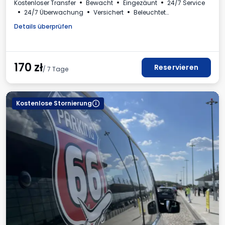
Kostenloser Transfer
Bewacht
Eingezäunt
24/7 Service
24/7 Überwachung
Versichert
Beleuchtet
Ladestation für Elektroautos
Plätze für Busse
Toilette
Details überprüfen
Getränke erhältlich
Rechnung aus dem Parkhaus
170
zł
Reservieren
/ 7 Tage
Kostenlose Stornierung