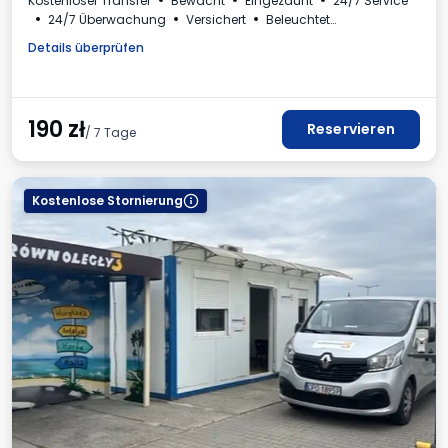
Kostenloser Transfer
Bewacht
Eingezäunt
24/7 Service
24/7 Überwachung
Versichert
Beleuchtet
Für Personenkraftwagen
Rechnung aus dem Parkhaus
Details überprüfen
190
zł
Reservieren
/ 7 Tage
Kostenlose Stornierung