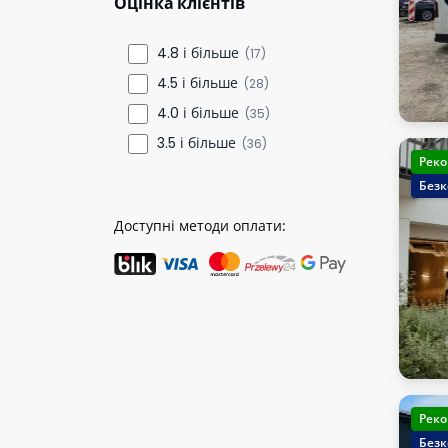
Оцінка клієнтів
4.8 і більше
(17)
4.5 і більше
(28)
4.0 і більше
(35)
3.5 і більше
(36)
Реко
Безк
Доступні методи оплати:
Реко
Безк