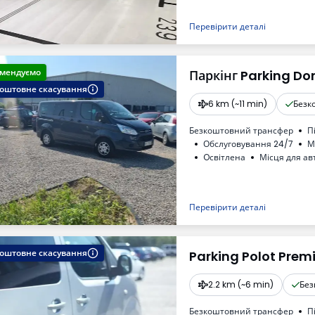
Необходимый номер регис
ПДВ
Перевірити деталі
мендуємо
Паркінг Parking Do
оштовне скасування
6 km (~11 min)
Безк
Безкоштовний трансфер
П
Обслуговування 24/7
М
Oсвітлена
Місця для ав
Перевірити деталі
оштовне скасування
Parking Polot Prem
2.2 km (~6 min)
Без
Безкоштовний трансфер
П