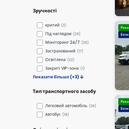
Зручності
критий
(3)
Реко
Під наглядом
(29)
Безк
Моніторинг 24/7
(36)
Застрахований
(17)
Oсвітлена
(32)
Закриті VIP-зони
(1)
Показати більше (+3)
Тип транспортного засобу
Реко
Легковий автомобіль
(36)
Безк
Автобус
(18)