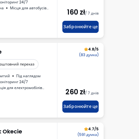
оніторинг 24/7
на
Місця для автобусів
160
zł
/ 7 днів
Забронюйте це
4.8/5
e
(83 думка)
коштовний переказ
ритий
Під наглядом
оніторинг 24/7
ція для електромобілів
260
zł
/ 7 днів
Рахунок від автостоянки
трации транспортного средства
Забронюйте це
4.7/5
k Okecie
(591 думка)