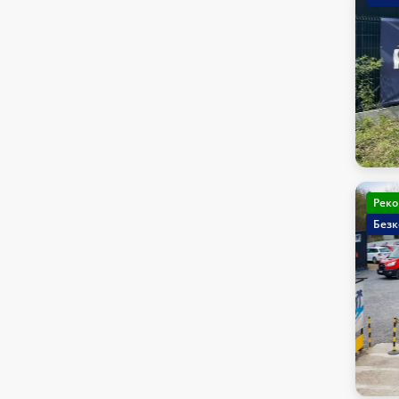
Реко
Безк