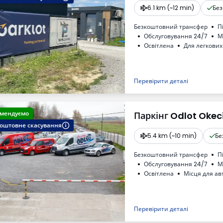
6.1 km (~12 min)
Без
Безкоштовний трансфер
П
Обслуговування 24/7
М
Oсвітлена
Для легкових
ПДВ
Перевірити деталі
мендуємо
Паркінг Odlot Okec
оштовне скасування
5.4 km (~10 min)
Бе
Безкоштовний трансфер
П
Обслуговування 24/7
М
Oсвітлена
Місця для ав
Дитячий куточок
Доступ
Рахунок від автостоянки
Перевірити деталі