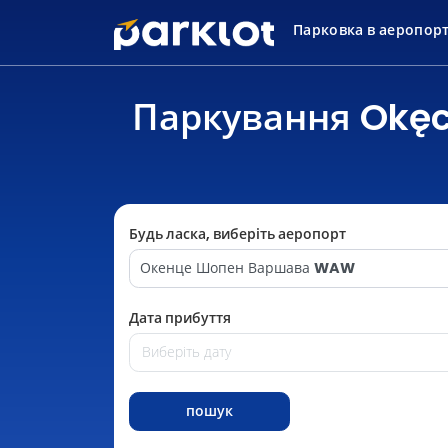
Парковка в аеропор
Паркування Okęc
Будь ласка, виберіть аеропорт
Окенце Шопен Варшава
WAW
Дата прибуття
пошук