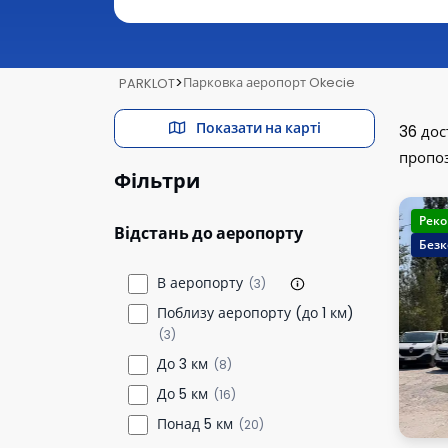
>
Парковка аеропорт Okecie
PARKLOT
Показати на карті
36
дос
пропоз
Фільтри
Реко
Відстань до аеропорту
Безк
В аеропорту
(3)
Поблизу аеропорту (до 1 км)
(3)
До 3 км
(8)
До 5 км
(16)
Понад 5 км
(20)