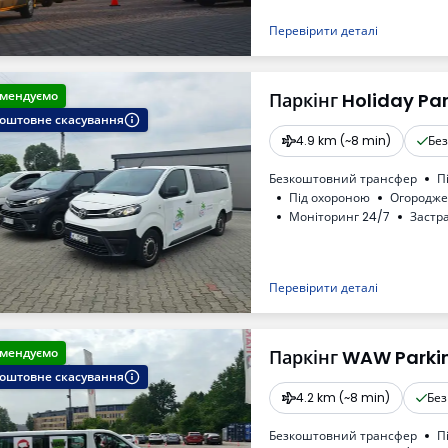
Перевірити деталі
мендуємо
Паркінг Holiday Pa
оштовне скасування
4.9 km (~8 min)
Бе
Безкоштовний трансфер
П
Під охороною
Огородж
Моніторинг 24/7
Застр
Місця для автобусів
Туа
ПДВ
Перевірити деталі
мендуємо
Паркінг WAW Parki
оштовне скасування
4.2 km (~8 min)
Без
Безкоштовний трансфер
П