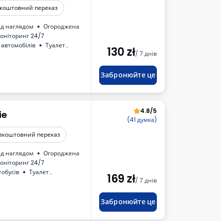
коштовний переказ
ід наглядом
Огороджена
оніторинг 24/7
 автомобілів
Туалет
130
zł
/ 7 днів
Забронюйте це
4.8/5
ie
(41 думка)
зкоштовний переказ
ід наглядом
Огороджена
оніторинг 24/7
тобусів
Туалет
169
zł
/ 7 днів
ні напої
Забронюйте це