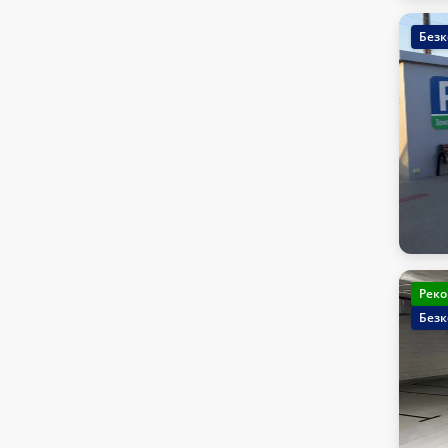
Безк
Реко
Безк