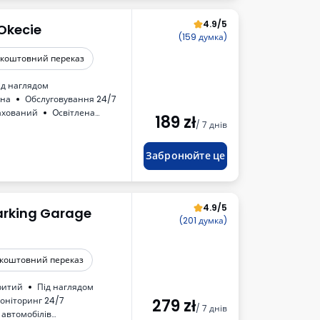
4.9/5
 Okecie
(159 думка)
зкоштовний переказ
ід наглядом
ена
Обслуговування 24/7
ахований
Oсвітлена
189
zł
/ 7 днів
Туалет
ПДВ
Забронюйте це
4.9/5
arking Garage
(201 думка)
коштовний переказ
ритий
Під наглядом
оніторинг 24/7
279
zł
/ 7 днів
 автомобілів