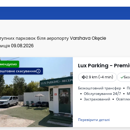
тупних парковок
біля аеропорту Varshava Okęcie
иція 09.08.2026
мендуємо
Lux Parking - Prem
оштовне скасування
2.9 km (~4 min)
Без
Безкоштовний трансфер
П
Обслуговування 24/7
М
Застрахований
Oсвітле
Рахунок від автостоянки
Перевірити деталі