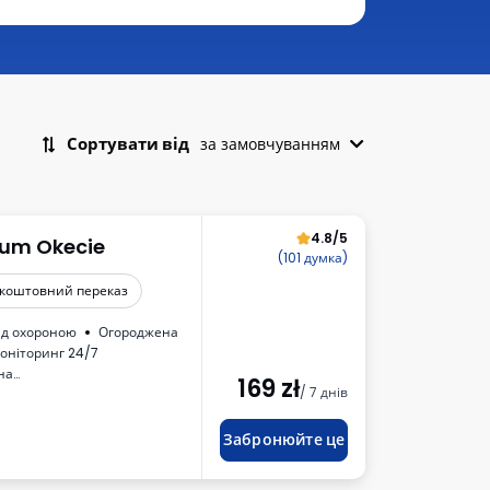
Сортувати від
за замовчуванням
4.8/5
ium Okecie
(101 думка)
коштовний переказ
ід охороною
Огороджена
оніторинг 24/7
на
169
zł
/ 7 днів
Забронюйте це