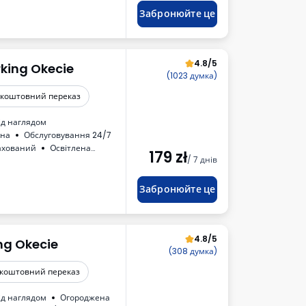
Забронюйте це
4.8/5
rking Okecie
(1023 думка)
зкоштовний переказ
ід наглядом
ена
Обслуговування 24/7
ахований
Oсвітлена
179
zł
/ 7 днів
лет
Доступні напої
Забронюйте це
4.8/5
ng Okecie
(308 думка)
коштовний переказ
ід наглядом
Огороджена