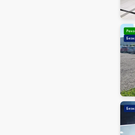
Реко
Безк
Безк