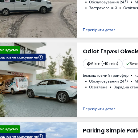
Обслуговування 24/7
М
Застрахований
Oсвітле
Туалет
ПДВ
Перевірити деталі
мендуємо
Odlot Гаражі Okeci
оштовне скасування
6 km (~10 min)
Без
Безкоштовний трансфер
к
Обслуговування 24/7
М
Oсвітлена
Зарядна стан
Для легкових автомобілів
Необходимый номер регис
Перевірити деталі
мендуємо
Parking Simple Par
оштовне скасування