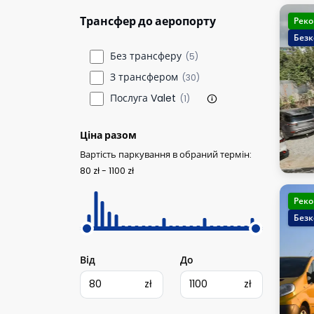
Трансфер до аеропорту
Реко
Безк
Без трансферу
(5)
З трансфером
(30)
Послуга Valet
(1)
Ціна разом
Вартість паркування в обраний термін:
80 zł - 1100 zł
Реко
Безк
Від
До
zł
zł