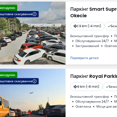
мендуємо
Паркінг Smart Sup
оштовне скасування
Okecie
1.9 km (~4 min)
Без
Безкоштовний трансфер
П
Обслуговування 24/7
М
Застрахований
Oсвітле
Туалет
Доступні напої
Перевірити деталі
мендуємо
Паркінг Royal Park
оштовне скасування
9 km (~8 min)
Безк
Безкоштовний трансфер
П
Обслуговування 24/7
М
Oсвітлена
Місця для ав
Туалет
Доступні напої