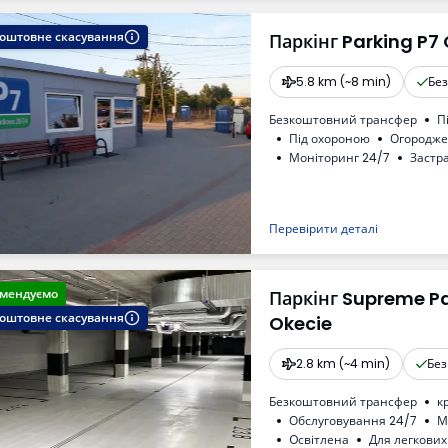
оштовне скасування
Паркінг Parking P7
5.8 km (~8 min)
Бе
Безкоштовний трансфер
П
Під охороною
Огородж
Моніторинг 24/7
Застр
Для легкових автомобілів
Перевірити деталі
мендуємо
Паркінг Supreme P
оштовне скасування
Okecie
2.8 km (~4 min)
Без
Безкоштовний трансфер
к
Обслуговування 24/7
М
Oсвітлена
Для легкових