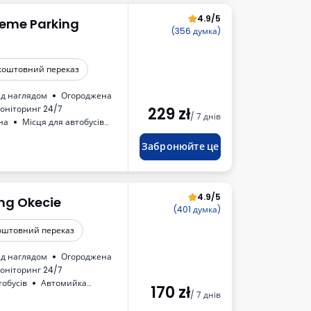
4.9/5
reme Parking
(356 думка)
коштовний переказ
ід наглядом
Огороджена
оніторинг 24/7
229
zł
/ 7 днів
на
Місця для автобусів
ПДВ
Забронюйте це
4.9/5
ing Okecie
(401 думка)
оштовний переказ
ід наглядом
Огороджена
оніторинг 24/7
тобусів
Автомийка
170
zł
/ 7 днів
ПДВ