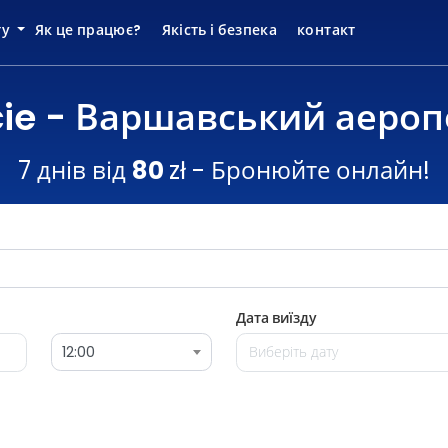
ту
Як це працює?
Якість і безпека
контакт
ie - Варшавський аероп
7 днів від
80
zł - Бронюйте онлайн!
Дата виїзду
12:00