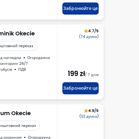
трации транспортного средства
Забронюйте це
4.7/5
minik Okecie
(74 думка)
оштовний переказ
ід наглядом
Огороджена
оніторинг 24/7
тобусів
ПДВ
199
zł
/ 7 днів
Забронюйте це
4.9/5
ium Okecie
(32 думка)
коштовний переказ
ід охороною
Огороджена