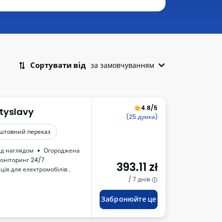
Сортувати від
за замовчуванням
4.8/5
tyslavy
(25 думка)
штовний переказ
ід наглядом
Огороджена
оніторинг 24/7
393.11
zł
ція для електромобілів
/ 7 днів
трации транспортного средства
Забронюйте це