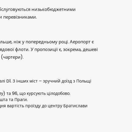
в обслуговуються низькобюджетними
ми перевізниками.
льше, ніж у попередньому році. Аеропорт є
ядової флоти. У пропозиції є, зокрема, дешеві
у (чартери).
і D1. З інших міст – зручний доїзд з Польщі
лу) та 96, що курсують цілодобово.
шта та Праги.
дня вартість проїзду до центру Братислави