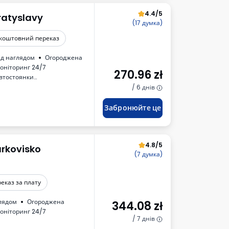
4.4/5
ratyslavy
(17 думка)
коштовний переказ
ід наглядом
Огороджена
оніторинг 24/7
270.96
zł
автостоянки
трации транспортного средства
/ 6 днів
Забронюйте це
4.8/5
arkovisko
(7 думка)
еказ за плату
глядом
Огороджена
344.08
zł
оніторинг 24/7
/ 7 днів