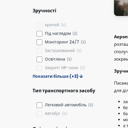
Зручності
критий
(0)
Під наглядом
(3)
Аероп
Моніторинг 24/7
(3)
розташ
Застрахований
(0)
сполуч
зокрем
Oсвітлена
(3)
Закриті VIP-зони
(0)
Зручн
Показати більше (+3)
Пасажи
Тип транспортного засобу
для ді
за
Легковий автомобіль
(3)
бе
Автобус
ба
(0)
мі
а 