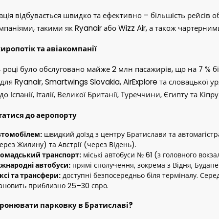
ація відбувається швидко та ефективно – більшість рейсі
мпаніями, такими як Ryanair або Wizz Air, а також чартерни
иропотік та авіакомпанії
 році було обслуговано майже 2 млн пасажирів, що на 7 % бі
для Ryanair, Smartwings Slovakia, AirExplore та словацької ур
до Іспанії, Італії, Великої Британії, Туреччини, Єгипту та Кіпр
статися до аеропорту
втомобілем:
швидкий доїзд з центру Братислави та автомагістрал
ерез Жилину) та Австрії (через Відень).
омадський транспорт:
міські автобуси № 61 (з головного вокза
жнародні автобуси:
прямі сполучення, зокрема з Відня, Будапе
ксі та трансфери:
доступні безпосередньо біля терміналу. Сере
ановить приблизно 25–30 євро.
бронювати парковку в Братиславі?