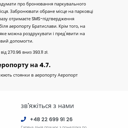
подумати про бронювання паркувального
місця. Забронювати обране місце на парковці
дразу отримаєте SMS-підтвердження
іля аеропорту Братислави. Крім того, на
яке можна роздрукувати і пред'явити на
товий допомогти.
 від
270.96
вниз
393.11
zł
.
ропорту на 4.7.
інюють стоянки в аеропорту Аеропорт
зв'яжіться з нами
+48 22 699 91 26
Гаряча лінія працює з понеділка по