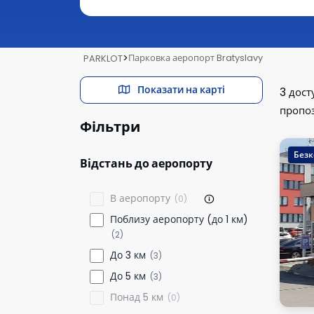
>
Парковка аеропорт Bratyslavy
PARKLOT
Показати на карті
3
дост
пропоз
Фільтри
Безк
Відстань до аеропорту
В аеропорту
(0)
Поблизу аеропорту (до 1 км)
(2)
До 3 км
(3)
До 5 км
(3)
Понад 5 км
(0)