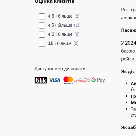
Оцінка клієнтів
Реєстр
4.8 і більше
(2)
авіако
4.5 і більше
(2)
Пасаж
4.0 і більше
(3)
У 2024
3.5 і більше
(3)
базою 
рейси 
Доступні методи оплати:
Як ді
А
(ч
Гр
Мі
Та
ст
Як за