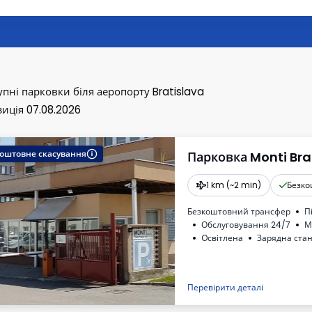
упні парковки
біля аеропорту Bratislava
иція 07.08.2026
оштовне скасування
Парковка Monti Bra
1 km (~2 min)
Безко
Безкоштовний трансфер
П
Обслуговування 24/7
М
Oсвітлена
Зарядна стан
Рахунок від автостоянки
Необходимый номер регис
Перевірити деталі