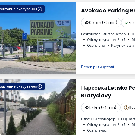
оштовне скасування
Avokado Parking B
0.7 km (~2 min)
Без
Безкоштовний трансфер
П
Обслуговування 24/7
М
Oсвітлена
Рахунок від 
Необходимый номер регис
Перевірити деталі
оштовне скасування
Парковка Letisko P
Bratyslavy
1.7 km (~4 min)
Пер
Платний трансфер
Під на
Обслуговування 24/7
М
Oсвітлена