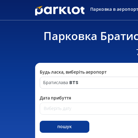
Парковка в аеропор
Парковка Братис
Будь ласка, виберіть аеропорт
Братислава
BTS
Дата прибуття
пошук