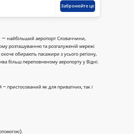
трации транспортного средства
Забронюйте це
) — найбільший аеропорт Словаччини,
ному розташуванню та розгалуженій мережі
охоче обирають пасажири з усього регіону,
тива більш переповненому аеропорту у Відні.
 – пристосований як для приватних, так і
допомогою).