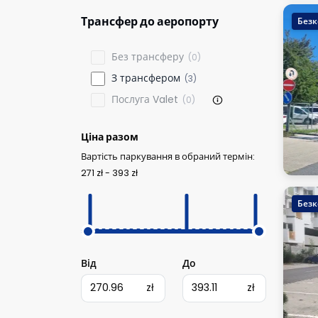
Трансфер до аеропорту
Безк
Без трансферу
(0)
З трансфером
(3)
Послуга Valet
(0)
Ціна разом
Вартість паркування в обраний термін:
271 zł - 393 zł
Безк
Від
До
zł
zł