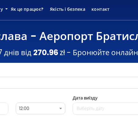
ту
Як це працює?
Якість і безпека
контакт
лава - Аеропорт Брати
7 днів від
270.96
zł - Бронюйте онлайн
Дата виїзду
12:00