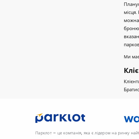
Планую
місця.
можна 
бронюв
вказан
парков
Ми ма
Клі
Клієнт
Брати
Парклот – це компанія, яка є лідером на ринку на