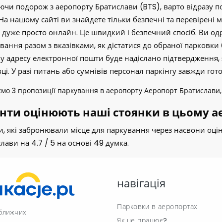
чи подорож з аеропорту Братислави (BTS), варто відразу 
 На нашому сайті ви знайдете тільки безпечні та перевірені 
дуже просто онлайн. Це швидкий і безпечний спосіб. Ви о
ання разом з вказівками, як дістатися до обраної парковки б
у адресу електронної пошти буде надіслано підтвердження, 
ці. У разі питань або сумнівів персонал паркінгу завжди го
ємо
3
пропозиції паркування в аеропорту Аеропорт Братислави,
єнти оцінюють наші стоянки в цьому ае
и, які забронювали місце для паркування через насвони оц
слави на
4.7
/
5
на основі
49
думка.
навігація
Парковки в аеропортах
йближчих
Як це працює?