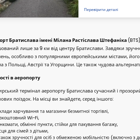
Необходимый номер регис
Перевірити деталі
орт Братислава імені Мілана Растіслава Штефаніка
(BTS
ований лише за 9 км від центру Братислави. Завдяки зруч
ень, особливо з популярними європейськими містами, його 
а з Польщі, Австрії та Угорщини. Це також чудова альтерна
ості в аеропорту
рський термінал аеропорту Братислава сучасний і прозорий
лових поїздок. На місці ви знайдете, серед іншого:
клади харчування та магазини безмитної торгівлі,
зкоштовний Wi-Fi,
нкомати, обмінні пункти, стійки для пакування багажу,
сця для сімей з дітьми,
також зручності для осіб з обмеженою мобільністю (включно з 