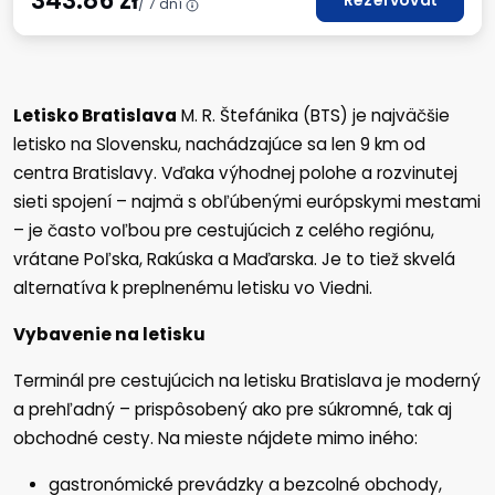
343.86
zł
Rezervovať
/ 7 dní
Letisko Bratislava
M. R. Štefánika (BTS) je najväčšie
letisko na Slovensku, nachádzajúce sa len 9 km od
centra Bratislavy. Vďaka výhodnej polohe a rozvinutej
sieti spojení – najmä s obľúbenými európskymi mestami
– je často voľbou pre cestujúcich z celého regiónu,
vrátane Poľska, Rakúska a Maďarska. Je to tiež skvelá
alternatíva k preplnenému letisku vo Viedni.
Vybavenie na letisku
Terminál pre cestujúcich na letisku Bratislava je moderný
a prehľadný – prispôsobený ako pre súkromné, tak aj
obchodné cesty. Na mieste nájdete mimo iného:
gastronómické prevádzky a bezcolné obchody,