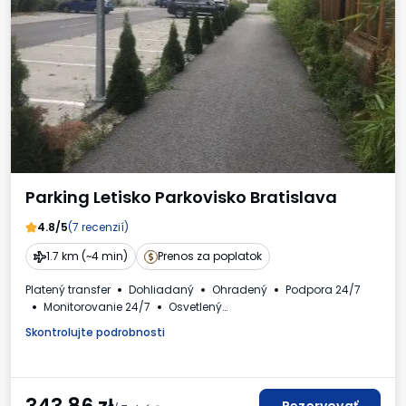
Parking Letisko Parkovisko Bratislava
4.8/5
(7 recenzií)
1.7 km (~4 min)
Prenos za poplatok
Platený transfer
Dohliadaný
Ohradený
Podpora 24/7
Monitorovanie 24/7
Osvetlený
Požadované evidenčné číslo vozidla
Skontrolujte podrobnosti