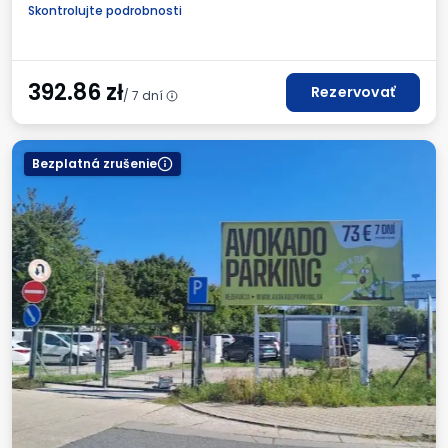
Faktúra DPH
Požadované evidenčné číslo vozidla
Skontrolujte podrobnosti
392.86
zł
Rezervovať
/ 7 dní
Bezplatná zrušenie