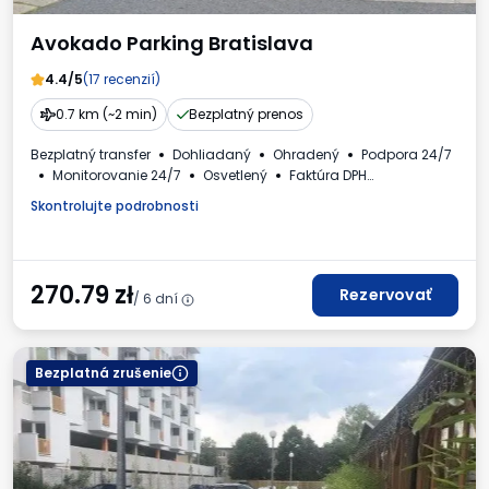
Avokado Parking Bratislava
4.4/5
(17 recenzií)
0.7 km (~2 min)
Bezplatný prenos
Bezplatný transfer
Dohliadaný
Ohradený
Podpora 24/7
Monitorovanie 24/7
Osvetlený
Faktúra DPH
Požadované evidenčné číslo vozidla
Skontrolujte podrobnosti
270.79
zł
Rezervovať
/ 6 dní
Bezplatná zrušenie