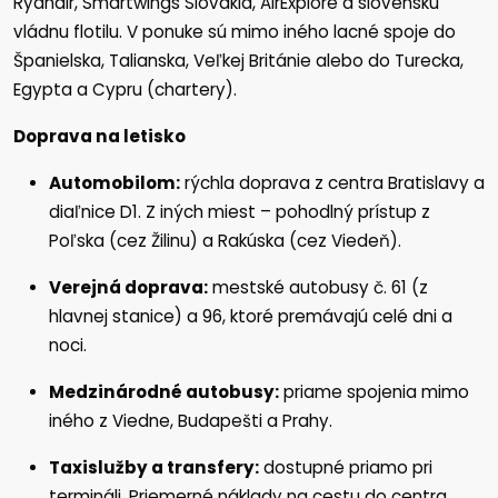
Ryanair, Smartwings Slovakia, AirExplore a slovenskú
vládnu flotilu. V ponuke sú mimo iného lacné spoje do
Španielska, Talianska, Veľkej Británie alebo do Turecka,
Egypta a Cypru (chartery).
Doprava na letisko
Automobilom:
rýchla doprava z centra Bratislavy a
diaľnice D1. Z iných miest – pohodlný prístup z
Poľska (cez Žilinu) a Rakúska (cez Viedeň).
Verejná doprava:
mestské autobusy č. 61 (z
hlavnej stanice) a 96, ktoré premávajú celé dni a
noci.
Medzinárodné autobusy:
priame spojenia mimo
iného z Viedne, Budapešti a Prahy.
Taxislužby a transfery:
dostupné priamo pri
termináli. Priemerné náklady na cestu do centra