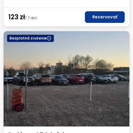
123
zł
Rezervovať
/ 7 dní
Bezplatná zrušenie