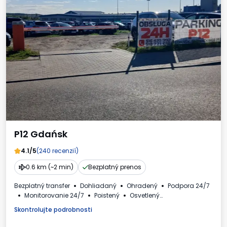
P12 Gdańsk
4.1/5
(240 recenzií)
0.6 km (~2 min)
Bezplatný prenos
Bezplatný transfer
Dohliadaný
Ohradený
Podpora 24/7
Monitorovanie 24/7
Poistený
Osvetlený
Autá a autobusy
Faktúra DPH
Skontrolujte podrobnosti