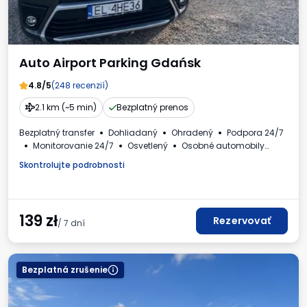
Auto Airport Parking Gdańsk
4.8/5
(248 recenzií)
2.1 km (~5 min)
Bezplatný prenos
Bezplatný transfer
Dohliadaný
Ohradený
Podpora 24/7
Monitorovanie 24/7
Osvetlený
Osobné automobily
Faktúra DPH
Skontrolujte podrobnosti
139
zł
Rezervovať
/ 7 dní
Bezplatná zrušenie