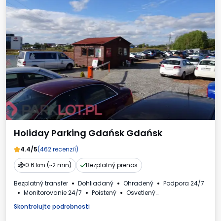
Holiday Parking Gdańsk Gdańsk
4.4/5
(462 recenzií)
0.6 km (~2 min)
Bezplatný prenos
Bezplatný transfer
Dohliadaný
Ohradený
Podpora 24/7
Monitorovanie 24/7
Poistený
Osvetlený
Autá a autobusy
Toaleta
Dostupné nápoje
Skontrolujte podrobnosti
Faktúra DPH