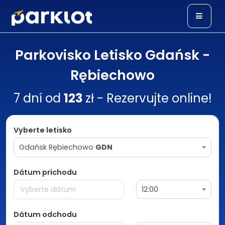
Parkovisko Letisko Gdańsk -
Rębiechowo
7 dní od
123
zł - Rezervujte online!
Vyberte letisko
Gdańsk Rębiechowo
GDN
Dátum príchodu
12:00
Dátum odchodu