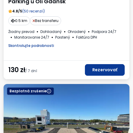
Parking u Oli Gdańsk
4.8/5
(50 recenzií)
0.5 km
Bez transferu
Žiadny prevod
Dohliadaný
Ohradený
Podpora 24/7
Monitorovanie 24/7
Poistený
Faktúra DPH
Skontrolujte podrobnosti
130
zł
Rezervovať
/ 7 dní
Bezplatná zrušenie