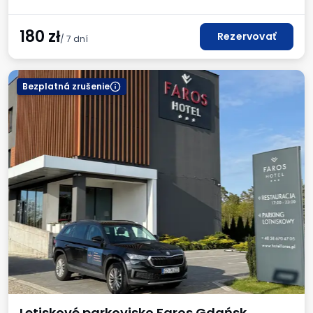
180
zł
Rezervovať
/ 7 dní
Bezplatná zrušenie
Letiskové parkovisko Faros Gdańsk