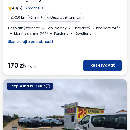
4.1/5
(116 recenzií)
0.6 km (~2 min)
Bezplatný prenos
Bezplatný transfer
Dohliadaný
Ohradený
Podpora 24/7
Monitorovanie 24/7
Poistený
Osvetlený
Autá a autobusy
Toaleta
Dostupné nápoje
Skontrolujte podrobnosti
Faktúra DPH
170
zł
Rezervovať
/ 7 dní
Bezplatná zrušenie