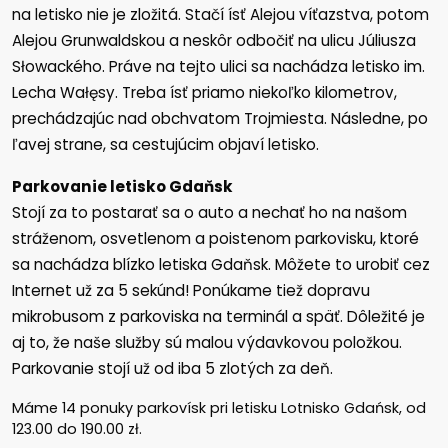
na letisko nie je zložitá. Stačí ísť Alejou víťazstva, potom
Alejou Grunwaldskou a neskôr odbočiť na ulicu Júliusza
Słowackého. Práve na tejto ulici sa nachádza letisko im.
Lecha Wałęsy. Treba ísť priamo niekoľko kilometrov,
prechádzajúc nad obchvatom Trojmiesta. Následne, po
ľavej strane, sa cestujúcim objaví letisko.
Parkovanie letisko Gdaňsk
Stojí za to postarať sa o auto a nechať ho na našom
stráženom, osvetlenom a poistenom parkovisku, ktoré
sa nachádza blízko letiska Gdaňsk. Môžete to urobiť cez
Internet už za 5 sekúnd! Ponúkame tiež dopravu
mikrobusom z parkoviska na terminál a späť. Dôležité je
aj to, že naše služby sú malou výdavkovou položkou.
Parkovanie stojí už od iba 5 zlotých za deň.
Máme
14
ponuky parkovísk pri letisku Lotnisko Gdańsk, od
123.00
do
190.00
zł
.