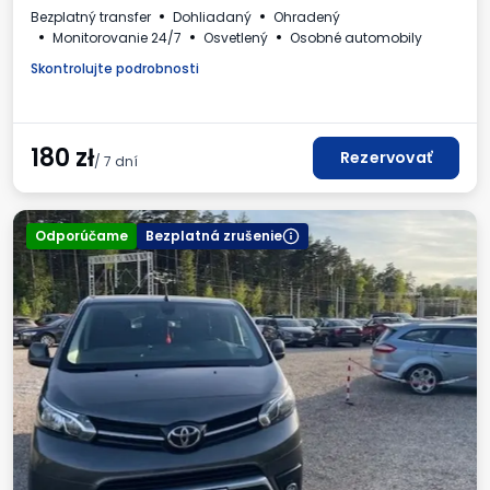
Bezplatný transfer
Dohliadaný
Ohradený
Monitorovanie 24/7
Osvetlený
Osobné automobily
Skontrolujte podrobnosti
180
zł
Rezervovať
/ 7 dní
Odporúčame
Bezplatná zrušenie