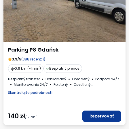
Parking P8 Gdańsk
3.9/5
(388 recenzií)
0.6 km (~1 min)
Bezplatný prenos
Bezplatný transfer
Dohliadaný
Ohradený
Podpora 24/7
Monitorovanie 24/7
Poistený
Osvetlený
Autá a autobusy
Toaleta
Faktúra DPH
Skontrolujte podrobnosti
140
zł
Rezervovať
/ 7 dní