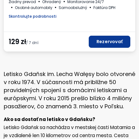
Žiadny prevod
Ohradený
Monitorovanie 24/7
Osobné automobily
Samoobslužný
Faktúra DPH
Skontrolujte podrobnosti
129
zł
Rezervovať
/ 7 dní
Letisko Gdaňsk im. Lecha Wałęsy bolo otvorené
v roku 1974. V súčasnosti má približne 50
pravidelných spojení s domácimi letiskami a
európskymi. V roku 2015 prešlo blízko 4 milióny
pasažierov, čo znamená 3. miesto v Poľsku.
Ako sa dostať na letisko v Gdaňsku?
Letisko Gdaňsk sa nachádza v mestskej časti Matarnia a
je vzdialené len 10 kilometrov od centra mesta. Cesta