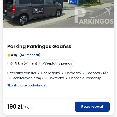
Parking Parkingos Gdańsk
4.9/5
(147 recenzií)
1.5 km (~4 min)
Bezplatný prenos
Bezplatný transfer
Dohliadaný
Ohradený
Podpora 24/7
Monitorovanie 24/7
Osvetlený
Osobné automobily
Faktúra DPH
Skontrolujte podrobnosti
190
zł
Rezervovať
/ 7 dní