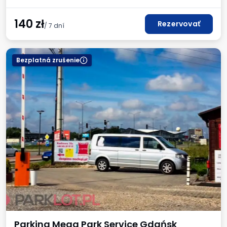
140
zł
Rezervovať
/ 7 dní
Bezplatná zrušenie
Parking Mega Park Service Gdańsk