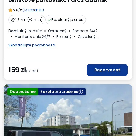
5.0/5
(13 recenzií)
1.3 km (~2 min)
Bezplatný prenos
Bezplatný transfer
Ohradený
Podpora 24/7
Monitorovanie 24/7
Poistený
Osvetlený
Nabíjacia stanica
Kryté miesta VIP
Faktúra DPH
Skontrolujte podrobnosti
159
zł
Rezervovať
/ 7 dní
Odporúčame
Bezplatná zrušenie