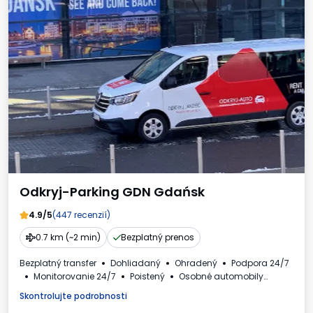
Odkryj-Parking GDN Gdańsk
4.9/5
(447 recenzií)
0.7 km (~2 min)
Bezplatný prenos
Bezplatný transfer
Dohliadaný
Ohradený
Podpora 24/7
Monitorovanie 24/7
Poistený
Osobné automobily
Toaleta
Faktúra DPH
Skontrolujte podrobnosti