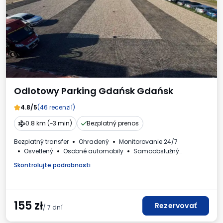
Odlotowy Parking Gdańsk Gdańsk
4.8/5
(46 recenzií)
0.8 km (~3 min)
Bezplatný prenos
Bezplatný transfer
Ohradený
Monitorovanie 24/7
Osvetlený
Osobné automobily
Samoobslužný
Faktúra DPH
Skontrolujte podrobnosti
155
zł
Rezervovať
/ 7 dní