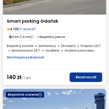
Smart parking Gdańsk
4.7/5
(17 recenzií)
2 km (~6 min)
Bezplatný prenos
Bezplatný transfer
Dohliadaný
Ohradený
Podpora 24/7
Monitorovanie 24/7
Osvetlený
Osobné automobily
Faktúra DPH
Skontrolujte podrobnosti
140
zł
Rezervovať
/ 7 dní
Bezplatná zrušenie