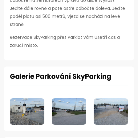
odbočte na semaforech vpravo do ulice Wykusz.
Jeďte dále rovně a poté ostře odbočte doleva. Jeďte
podél plotu asi 500 metrů, vjezd se nachází na levé
straně.
Rezervace SkyParking přes Parklot vám ušetří čas a
zaručí místo.
Galerie Parkování SkyParking