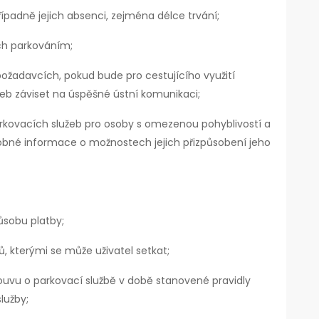
ípadně jejich absenci, zejména délce trvání;
h parkováním;
ožadavcích, pokud bude pro cestujícího využití
eb záviset na úspěšné ústní komunikaci;
rkovacích služeb pro osoby s omezenou pohyblivostí a
obné informace o možnostech jejich přizpůsobení jeho
ůsobu platby;
 kterými se může uživatel setkat;
louvu o parkovací službě v době stanovené pravidly
lužby;