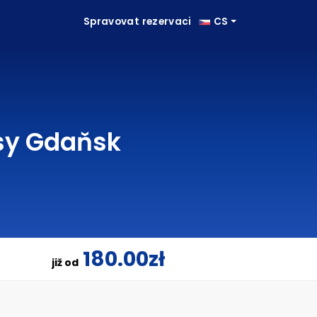
Spravovat rezervaci
CS
esy Gdaňsk
180.00zł
již od