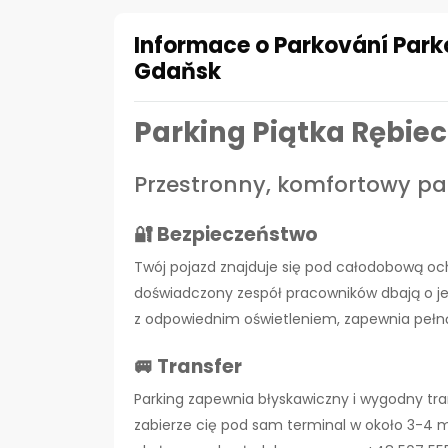
Informace o Parkování Parko
Gdaňsk
Parking Piątka Rębie
Przestronny, komfortowy par
🔐 Bezpieczeństwo
Twój pojazd znajduje się pod całodobową o
doświadczony zespół pracowników dbają o je
z odpowiednim oświetleniem, zapewnia pełną 
🚐 Transfer
Parking zapewnia błyskawiczny i wygodny tran
zabierze cię pod sam terminal w około 3-4 