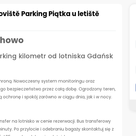
viště Parking Piątka u letiště
chowo
king kilometr od lotniska Gdańsk
chroną. Nowoczesny system monitoringu oraz
go bezpieczeństwo przez całą dobę. Ogrodzony teren,
ochronę i spokój zarówno w ciągu dnia, jak i w nocy.
sfer na lotnisko w cenie rezerwacji. Bus transferowy
minuty.
Po przylocie i odebraniu bagaży skontaktuj się z