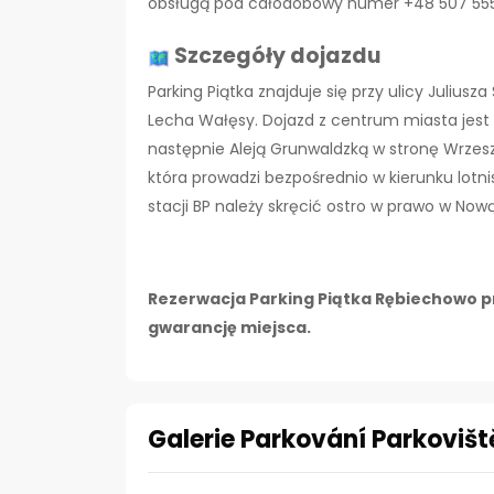
obsługą pod całodobowy numer +48 507 555 4
Szczegóły dojazdu
Parking Piątka znajduje się przy ulicy Julius
Lecha Wałęsy. Dojazd z centrum miasta jest ł
następnie Aleją Grunwaldzką w stronę Wrzesz
która prowadzi bezpośrednio w kierunku lotni
stacji BP należy skręcić ostro w prawo w Nową
Rezerwacja Parking Piątka Rębiechowo pr
gwarancję miejsca.
Galerie Parkování Parkovišt