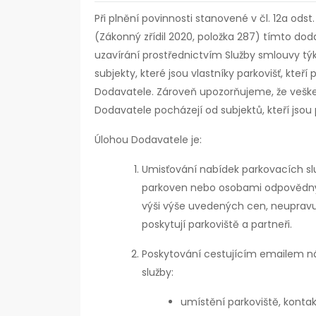
Při plnění povinnosti stanovené v čl. 12a ods
(Zákonný zřídil 2020, položka 287) tímto doda
uzavírání prostřednictvím Služby smlouvy tý
subjekty, které jsou vlastníky parkovišť, kte
Dodavatele. Zároveň upozorňujeme, že vešk
Dodavatele pocházejí od subjektů, kteří jsou 
Úlohou Dodavatele je:
Umisťování nabídek parkovacích s
parkoven nebo osobami odpovědným
výši výše uvedených cen, neupravuj
poskytují parkoviště a partneři.
Poskytování cestujícím emailem nás
služby:
umístění parkoviště, kontak