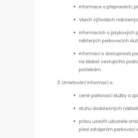
Informace o přepravách, př
Všech výhodách nabízenýc
informacích o jazykových p
některých parkovacích služ
informací o dostupnosti pa
na žádost cestujícího podr
potřebám.
Umisťování informací o:
ceně parkovací služby a zp
druhu dodatečných nákladů,
právu uzavřít uživatele sm
před zahájením parkovací s