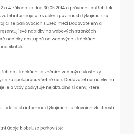
t. 2 a 4 zákona ze dne 30.05.2014 o právech spotřebitele
vatel informuje o rozdělení povinností týkajících se
kající se parkovacích služeb mezi Dodavatelem a
ří prezentují své nabídky na webových stránkách
eré nabídky dostupné na webových stránkách
podnikateli.
lužeb na stránkách se zněním vedeným vlastníky
i za spolupráci, včetně cen. Dodavatel nemá vliv na
e je a vždy poskytuje nejaktuálnější ceny, které
ledujících informací týkajících se hlavních vlastností
tní údaje k obsluze parkoviště;