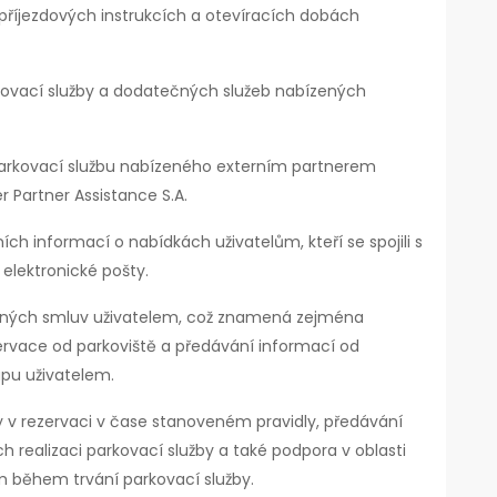
říjezdových instrukcích a otevíracích dobách
ovací služby a dodatečných služeb nabízených
parkovací službu nabízeného externím partnerem
r Partner Assistance S.A.
ch informací o nabídkách uživatelům, kteří se spojili s
elektronické pošty.
řených smluv uživatelem, což znamená zejména
ervace od parkoviště a předávání informací od
upu uživatelem.
 v rezervaci v čase stanoveném pravidly, předávání
ch realizaci parkovací služby a také podpora v oblasti
m během trvání parkovací služby.