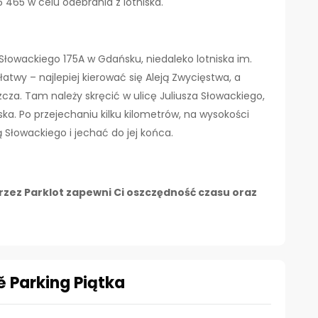
65 w celu odebrania z lotniska.
za Słowackiego 175A w Gdańsku, niedaleko lotniska im.
atwy – najlepiej kierować się Aleją Zwycięstwa, a
cza. Tam należy skręcić w ulicę Juliusza Słowackiego,
ska. Po przejechaniu kilku kilometrów, na wysokości
 Słowackiego i jechać do jej końca.
zez Parklot zapewni Ci oszczędność czasu oraz
ě Parking Piątka