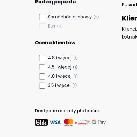
Rodzaj pojazdu
Posia
Klie
Samochód osobowy
(2)
Bus
(0)
Klienc
Lotnis
Ocena klientów
4.8 i więcej
(1)
4.5 i więcej
(1)
4.0 i więcej
(1)
3.5 i więcej
(1)
Dostępne metody płatności: