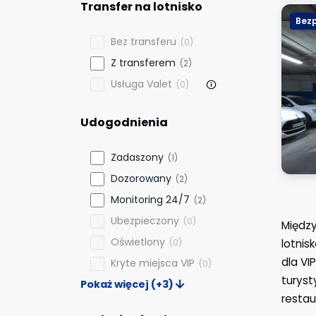
Transfer na lotnisko
Bezp
Bez transferu
(0)
Z transferem
(2)
Usługa Valet
(0)
Udogodnienia
Zadaszony
(1)
Dozorowany
(2)
Monitoring 24/7
(2)
Ubezpieczony
(0)
Między
Oświetlony
(0)
lotnis
dla VI
Kryte miejsca VIP
(0)
turyst
Pokaż więcej (+3)
restau