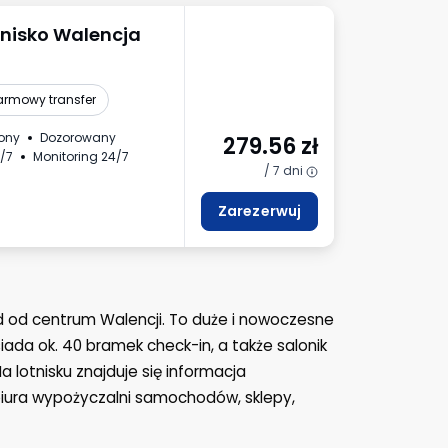
tnisko Walencja
armowy transfer
ony
Dozorowany
279.56
zł
/7
Monitoring 24/7
/ 7 dni
Zarezerwuj
d od centrum Walencji. To duże i nowoczesne
iada ok. 40 bramek check-in, a także salonik
 lotnisku znajduje się informacja
 biura wypożyczalni samochodów, sklepy,