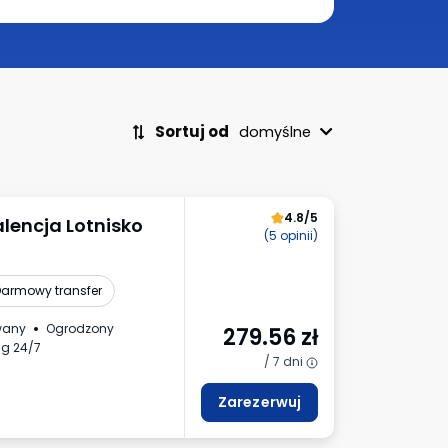
Sortuj od
domyślne
4.8/5
alencja Lotnisko
(5 opinii)
armowy transfer
wany
Ogrodzony
279.56
zł
ng 24/7
/ 7 dni
Zarezerwuj