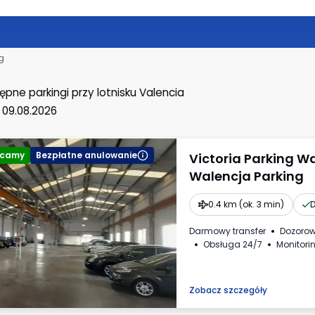
g
ępne parkingi
przy lotnisku Valencia
 09.08.2026
ecamy
Bezpłatne anulowanie
Victoria Parking W
Walencja Parking
0.4 km (ok. 3 min)
D
Darmowy transfer
Dozoro
Obsługa 24/7
Monitori
Zobacz szczegóły