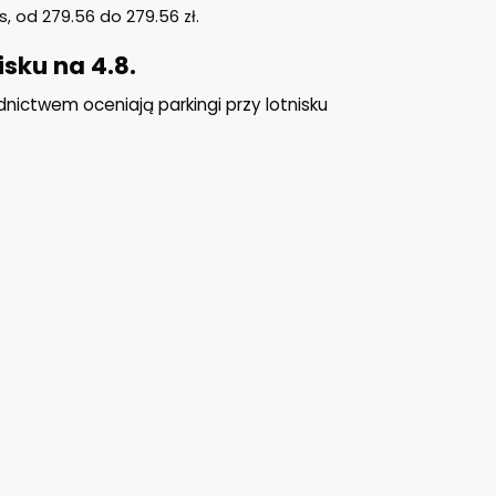
es, od
279.56
do
279.56
zł
.
isku na 4.8.
nictwem oceniają parkingi przy lotnisku