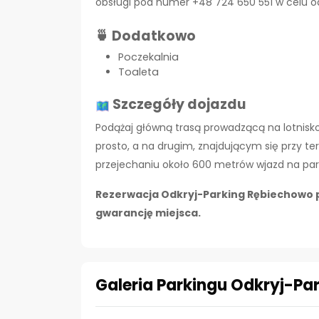
obsługi pod numer +48 724 650 551 w celu od
🍵 Dodatkowo
Poczekalnia
Toaleta
Szczegóły dojazdu
Podążaj główną trasą prowadzącą na lotnisko
prosto, a na drugim, znajdującym się przy te
przejechaniu około 600 metrów wjazd na park
Rezerwacja Odkryj-Parking Rębiechowo p
gwarancję miejsca.
Galeria Parkingu Odkryj-Pa