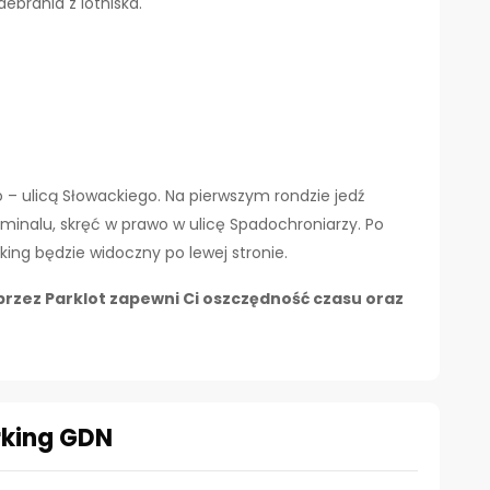
ebrania z lotniska.
 – ulicą Słowackiego. Na pierwszym rondzie jedź
rminalu, skręć w prawo w ulicę Spadochroniarzy. Po
ing będzie widoczny po lewej stronie.
rzez Parklot zapewni Ci oszczędność czasu oraz
rking GDN