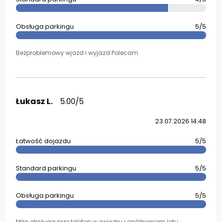
Obsługa parkingu
5/5
Bezproblemowy wjazd i wyjazd.Polecam
Łukasz L.
5.00/5
23.07.2026 14:48
Łatwość dojazdu
5/5
Standard parkingu
5/5
Obsługa parkingu
5/5
Miła obsługa prze telefon w związku i opóźnieniem lotu