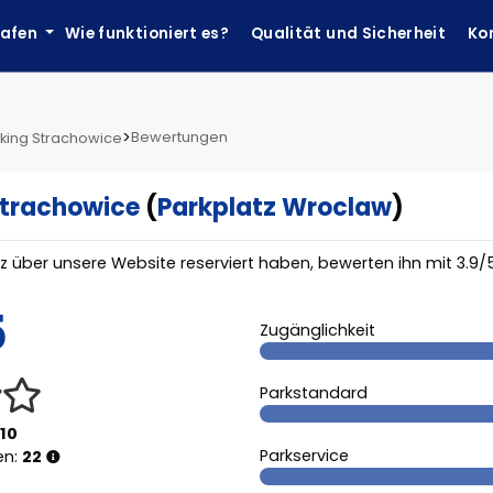
hafen
Wie funktioniert es?
Qualität und Sicherheit
Ko
>
Bewertungen
rking Strachowice
Strachowice
(
Parkplatz Wroclaw
)
tz über unsere Website reserviert haben, bewerten ihn mit
3.9
/
5
Zugänglichkeit
Parkstandard
210
Parkservice
en:
22