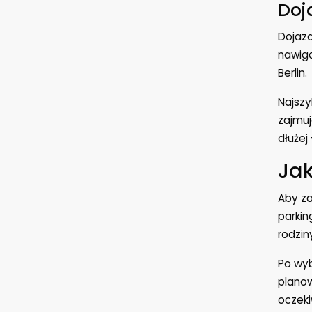
Doj
Dojazd
nawiga
Berlin.
Najszy
zajmuj
dłużej
Jak
Aby za
parkin
rodzin
Po wyb
planow
oczeki