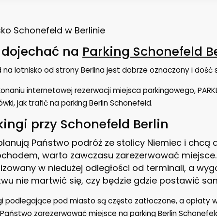
sko Schonefeld w Berlinie
 dojechać na
Parking Schonefeld Be
 na lotnisko od strony Berlina jest dobrze oznaczony i dość s
onaniu internetowej rezerwacji miejsca parkingowego, PAR
wki, jak trafić na parking Berlin Schonefeld.
kingi przy Schonefeld Berlin
 planują Państwo podróż ze stolicy Niemiec i chcą
hodem, warto zawczasu zarezerwować miejsce. Pa
lizowany w niedużej odległości od terminali, a wy
wu nie martwić się, czy będzie gdzie postawić s
gi podlegające pod miasto są często zatłoczone, a opłaty w
aństwo zarezerwować miejsce na parking Berlin Schonefeld