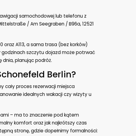
nawigacji samochodowej lub telefonu z
ittelstraße / Am Seegraben / B96a, 12521
0 oraz A113, a sama trasa (bez korków)
e w godzinach szczytu dojazd może potrwać
 dnia, planując podróż.
chonefeld Berlin?
y cały proces rezerwacji miejsca
anowanie idealnych wakacji czy wizyty u
inami – ma to znaczenie pod kątem
alny komfort oraz jak najkrótszy czas
tępną stronę, gdzie dopełnimy formalności: