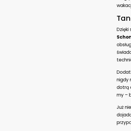
wakac
Tan
Dzięki
Schon
obsług
świadc
techni
Dodatk
nigdy 
dotrą 
my – b
Już ni
dojad
przypa