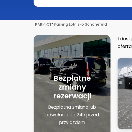
>
Parking Lotnisko Schonefeld
PARKLOT
1
dost
oferta
Bezpłatne
zmiany
rezerwacji
Bezpłatna zmiana lub
odwołanie do 24h przed
przyjazdem