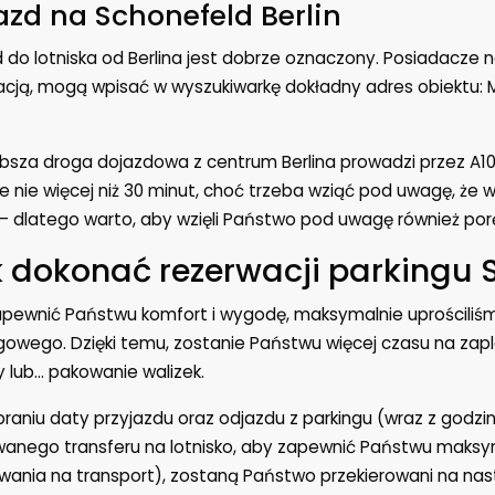
azd na Schonefeld Berlin
 do lotniska od Berlina jest dobrze oznaczony. Posiadacze 
cją, mogą wpisać w wyszukiwarkę dokładny adres obiektu: M
bsza droga dojazdowa z centrum Berlina prowadzi przez A10
e nie więcej niż 30 minut, choć trzeba wziąć pod uwagę, ż
 – dlatego warto, aby wzięli Państwo pod uwagę również porę
 dokonać rezerwacji parkingu S
pewnić Państwu komfort i wygodę, maksymalnie uprościliśm
gowego. Dzięki temu, zostanie Państwu więcej czasu na zapl
y lub… pakowanie walizek.
raniu daty przyjazdu oraz odjazdu z parkingu (wraz z godz
anego transferu na lotnisko, aby zapewnić Państwu maksym
wania na transport), zostaną Państwo przekierowani na nas