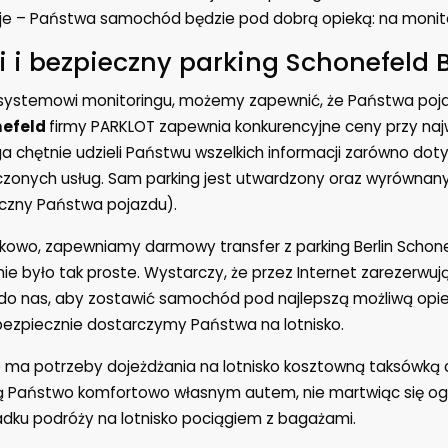
je – Państwa samochód będzie pod dobrą opieką: na monit
i i bezpieczny parking Schonefeld B
 systemowi monitoringu, możemy zapewnić, że Państwa poj
efeld
firmy PARKLOT zapewnia konkurencyjne ceny przy naj
a chętnie udzieli Państwu wszelkich informacji zarówno dot
zonych usług. Sam parking jest utwardzony oraz wyrównan
czny Państwa pojazdu).
owo, zapewniamy darmowy transfer z parking Berlin Schone
nie było tak proste. Wystarczy, że przez Internet zarezerwuj
do nas, aby zostawić samochód pod najlepszą możliwą opie
ezpiecznie dostarczymy Państwa na lotnisko.
e ma potrzeby dojeżdżania na lotnisko kosztowną taksówką 
ą Państwo komfortowo własnym autem, nie martwiąc się og
dku podróży na lotnisko pociągiem z bagażami.