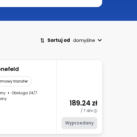
Sortuj od
domyślne
onefeld
rmowy transfer
ony
Obsługa 24/7
lony
189.24
zł
/ 7 dni
Wyprzedany