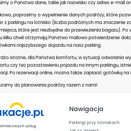
imy o Państwa dane, takie jak nazwisko czy adres e-mail or
kowo, poprosimy o wypełnienie danych podróży, które poz
er z parkingu na lotnisko (liczba podróżnych ma znaczenie za
ci miejsca, które jest niezbędne do przewiezienia bagażu). P
u kilku chwil otrzymają Państwo mailowo potwierdzenie dok
wkami najszybszego dojazdu na nasz parking.
dzo istotne, dla Państwa komfortu, w sytuacji odwołania wyj
ortu czy też pozostawieniu pojazdu na innym parkingu, ist
acji. Po rezerwacji online, można także zapłacić gotówką na 
szamy do planowania podróży razem z nami!
Nawigacja
Parkingi przy lotniskach
lotniskowych usług
Jak to działa?