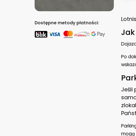
Lotni
Dostępne metody płatności:
Jak
Dojazd
Po dok
wskazó
Par
Jeśli
samoc
zloka
Państ
Parkin
mogą P