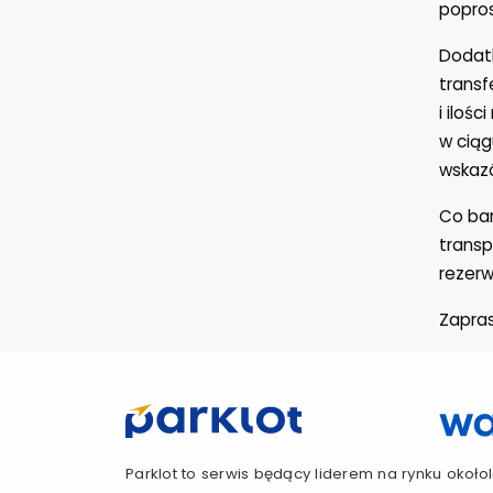
popros
Dodat
transf
i iloś
w ciąg
wskazó
Co bar
transp
rezerw
Zapra
Parklot to serwis będący liderem na rynku około