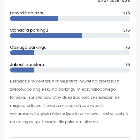
09.07.2026 13:33
Łatwość dojazdu
2/5
Standard parkingu
3/5
Obsługa parkingu
1/5
Jakość transferu
1/5
Beznadziejny kontakt, nikt nie potrafi nawet najprostszych
zwrotów po angielsku na parkingu międzynarodowego
lotniska. Transfer powrotny duża trudność ze znalezieniem
miejsca odbioru. Kierowca nie potrafi zadzwonić i
wytłumaczyć dojścia tylko odjeżdża bez słowa i trzeba czekać
na następnego. Żenada! Nie polecam nikomu