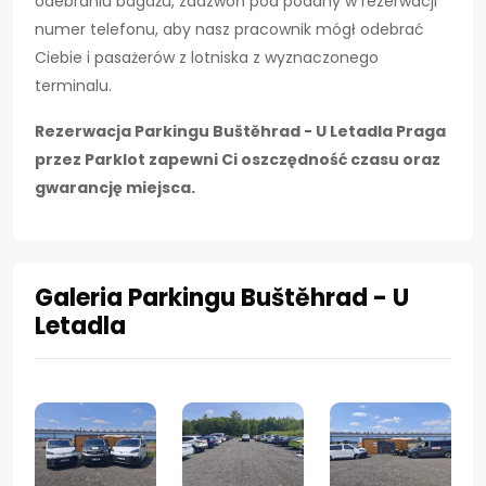
odebraniu bagażu, zadzwoń pod podany w rezerwacji
numer telefonu, aby nasz pracownik mógł odebrać
Ciebie i pasażerów z lotniska z wyznaczonego
terminalu.
Rezerwacja Parkingu Buštěhrad - U Letadla Praga
przez Parklot zapewni Ci oszczędność czasu oraz
gwarancję miejsca.
Galeria Parkingu Buštěhrad - U
Letadla