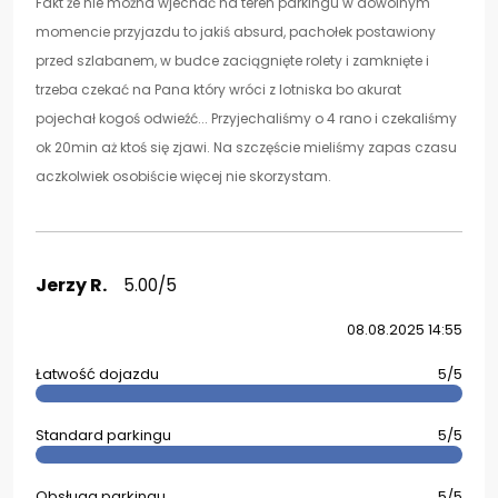
Fakt że nie można wjechać na teren parkingu w dowolnym
momencie przyjazdu to jakiś absurd, pachołek postawiony
przed szlabanem, w budce zaciągnięte rolety i zamknięte i
trzeba czekać na Pana który wróci z lotniska bo akurat
pojechał kogoś odwieźć... Przyjechaliśmy o 4 rano i czekaliśmy
ok 20min aż ktoś się zjawi. Na szczęście mieliśmy zapas czasu
aczkolwiek osobiście więcej nie skorzystam.
Jerzy R.
5.00/5
08.08.2025 14:55
Łatwość dojazdu
5/5
Standard parkingu
5/5
Obsługa parkingu
5/5