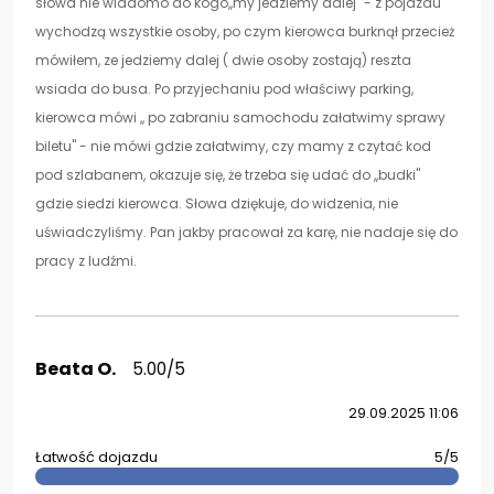
słowa nie wiadomo do kogo,,my jedziemy dalej" - z pojazdu
wychodzą wszystkie osoby, po czym kierowca burknął przecież
mówiłem, ze jedziemy dalej ( dwie osoby zostają) reszta
wsiada do busa. Po przyjechaniu pod właściwy parking,
kierowca mówi ,, po zabraniu samochodu załatwimy sprawy
biletu" - nie mówi gdzie załatwimy, czy mamy z czytać kod
pod szlabanem, okazuje się, że trzeba się udać do ,,budki"
gdzie siedzi kierowca. Słowa dziękuje, do widzenia, nie
uświadczyliśmy. Pan jakby pracował za karę, nie nadaje się do
pracy z ludźmi.
Beata O.
5.00/5
29.09.2025 11:06
Łatwość dojazdu
5/5