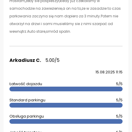
Prosiłam,żeby sie pospieszył,kiedy juz czekaliśmy w
samochodzie na zawiezienie,a on na to,ze w zasadzie to czas
parkowania zaczyna się nam dopiero za 3 minuty.Potem nie
otworzył na drzwi i sami musieliśmy sie z nimi szarpać od
wewnątrz.Auto stare,smród spalin.
Arkadiusz C.
5.00/5
15.08.2025 11:15
Łatwość dojazdu
5/5
Standard parkingu
5/5
Obsługa parkingu
5/5