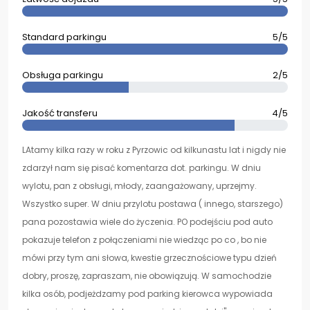
Standard parkingu
5/5
Obsługa parkingu
2/5
Jakość transferu
4/5
LAtamy kilka razy w roku z Pyrzowic od kilkunastu lat i nigdy nie
zdarzył nam się pisać komentarza dot. parkingu. W dniu
wylotu, pan z obsługi, młody, zaangażowany, uprzejmy.
Wszystko super. W dniu przylotu postawa ( innego, starszego)
pana pozostawia wiele do życzenia. PO podejściu pod auto
pokazuje telefon z połączeniami nie wiedząc po co , bo nie
mówi przy tym ani słowa, kwestie grzecznościowe typu dzień
dobry, proszę, zapraszam, nie obowiązują. W samochodzie
kilka osób, podjeżdzamy pod parking kierowca wypowiada