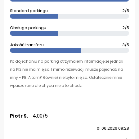
Standard parkingu
2/5
Obsługa parkingu
2/5
Jakość transferu
3/5
Po dojechaniu na parking otrzymałem informację że jednak
na P12 nie ma miejsc. I mimo rezerwacji muszę pojechać na
inny - P8. A tam? Również nie było miejsc. Ostatecznie mnie
wpuszczono ale chyba nie o to chodzi.
Piotr S.
4.00/5
01.06.2026 09:28