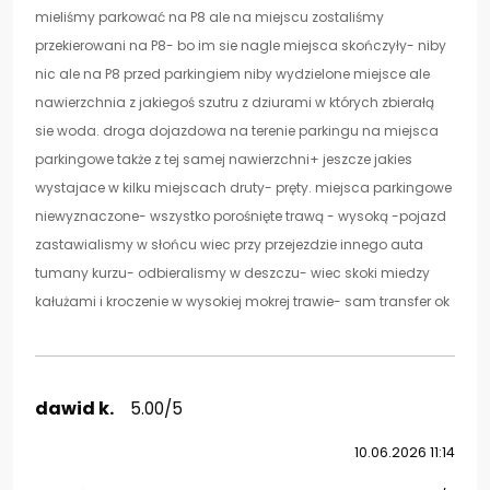
mieliśmy parkować na P8 ale na miejscu zostaliśmy
przekierowani na P8- bo im sie nagle miejsca skończyły- niby
nic ale na P8 przed parkingiem niby wydzielone miejsce ale
nawierzchnia z jakiegoś szutru z dziurami w których zbierałą
sie woda. droga dojazdowa na terenie parkingu na miejsca
parkingowe także z tej samej nawierzchni+ jeszcze jakies
wystajace w kilku miejscach druty- pręty. miejsca parkingowe
niewyznaczone- wszystko porośnięte trawą - wysoką -pojazd
zastawialismy w słońcu wiec przy przejezdzie innego auta
tumany kurzu- odbieralismy w deszczu- wiec skoki miedzy
kałużami i kroczenie w wysokiej mokrej trawie- sam transfer ok
dawid k.
5.00/5
10.06.2026 11:14