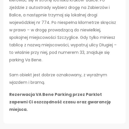
kierować się w stronę lotniska Kraków-Balice. Po
zjeździe z autostrady wybierz drogę na Zabierzów i
Balice, a następnie trzymaj się lokalnej drogi
wojewódzkiej nr 774. Po niespełna kilometrze skręcisz
w prawo – w drogę prowadzącą do niewielkiej,
spokojnej miejscowości Szczyglice. Gdy tylko miniesz
tablicę z nazwą miejscowości, wypatruj ulicy Długiej –
to właśnie przy niej, pod numerem 33, znajduje się
parking Va Bene.
Sam obiekt jest dobrze oznakowany, z wyraźnym
wjazdem i bramą.
Rezerwacja
VA Bene Parking
przez Parklot
zapewni Ci oszczędność czasu oraz gwarancję
miejsca.