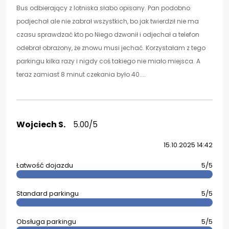
Bus odbierający z lotniska słabo opisany. Pan podobno
podjechał ale nie zabrał wszystkich, bo jak twierdził nie ma
czasu sprawdzać kto po Niego dzwonił i odjechał a telefon
odebrał obrażony, że znowu musi jechać. Korzystałam z tego
parkingu kilka razy i nigdy coś takiego nie miało miejsca. A
teraz zamiast 8 minut czekania było 40....
Wojciech S.
5.00/5
15.10.2025 14:42
Łatwość dojazdu
5/5
Standard parkingu
5/5
Obsługa parkingu
5/5