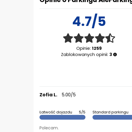
4.7/5
Opinie:
1259
Zablokowanych opinii:
3
Zofia L.
5.00/5
Łatwość dojazdu
5/5
Standard parkingu
Polecam.