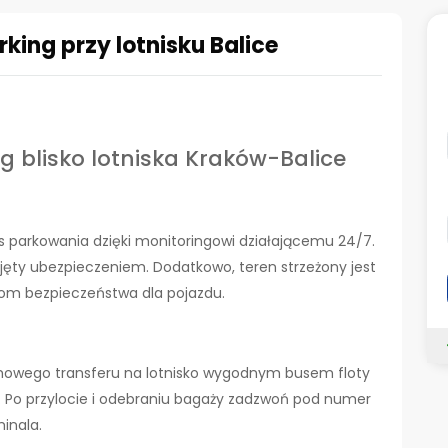
king przy lotnisku Balice
g blisko lotniska Kraków-Balice
s parkowania dzięki monitoringowi działającemu 24/7.
bjęty ubezpieczeniem. Dodatkowo, teren strzeżony jest
iom bezpieczeństwa dla pojazdu.
armowego transferu na lotnisko wygodnym busem floty
t. Po przylocie i odebraniu bagaży zadzwoń pod numer
inala.