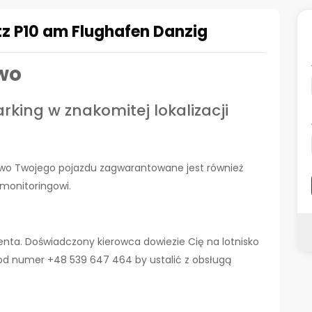
tz P10 am Flughafen Danzig
wo
rking w znakomitej lokalizacji
two Twojego pojazdu zagwarantowane jest również
 monitoringowi.
ienta. Doświadczony kierowca dowiezie Cię na lotnisko
pod numer +48 539 647 464 by ustalić z obsługą