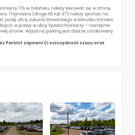
roniarzy 17b w Gdańsku, należy kierować się w stronę
icy Trójmiasta (droga S6 lub S7) należy zjechać na
jazdę ulicą Juliusza Słowackiego w kierunku lotniska.
 skręcić w prawo w ulicę Spadochroniarzy – nastepnie
lewej stronie. Wjazd na parking jest dobrze oznakowany.
ez Parklot zapewni Ci oszczędność czasu oraz