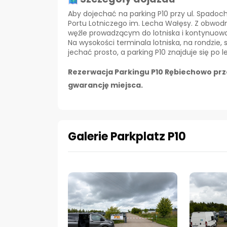
Aby dojechać na parking P10 przy ul. Spadoch
Portu Lotniczego im. Lecha Wałęsy. Z obwodn
węźle prowadzącym do lotniska i kontynuować 
Na wysokości terminala lotniska, na rondzie,
jechać prosto, a parking P10 znajduje się po 
Rezerwacja Parkingu P10 Rębiechowo prz
gwarancję miejsca.
Galerie Parkplatz P10