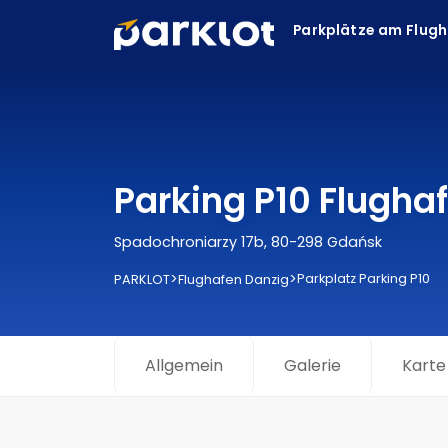
Parkplätze am Flug
Parking P10 Flugha
Spadochroniarzy 17b, 80-298 Gdańsk
>
>
Parkplatz Parking P10
PARKLOT
Flughafen Danzig
Allgemein
Galerie
Karte