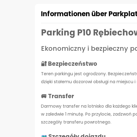
Informationen über Parkpla
Parking P10 Rębiecho
Ekonomiczny i bezpieczny pa
🔐 Bezpieczeństwo
Teren parkingu jest ogrodzony. Bezpieczeńs
dzięki stałemu dozorowi obsługi na miejscu i
🚐 Transfer
Darmowy transfer na lotnisko dla każdego kl
w zaledwie 1 minutę. Po przylocie, zadzwoń 
szczegóły transferu powrotnego.
Szczegóły dojazdu