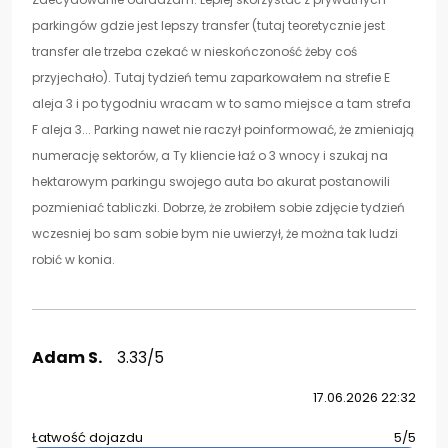
parkingów gdzie jest lepszy transfer (tutaj teoretycznie jest
transfer ale trzeba czekać w nieskończoność żeby coś
przyjechało). Tutaj tydzień temu zaparkowałem na strefie E
aleja 3 i po tygodniu wracam w to samo miejsce a tam strefa
F aleja 3... Parking nawet nie raczył poinformować, że zmieniają
numerację sektorów, a Ty kliencie łaź o 3 wnocy i szukaj na
hektarowym parkingu swojego auta bo akurat postanowili
pozmieniać tabliczki. Dobrze, że zrobiłem sobie zdjęcie tydzień
wczesniej bo sam sobie bym nie uwierzył, że można tak ludzi
robić w konia.
Adam S.
3.33/5
17.06.2026 22:32
Łatwość dojazdu
5/5