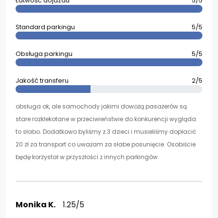
Łatwość dojazdu
5/5
Standard parkingu
5/5
Obsługa parkingu
5/5
Jakość transferu
2/5
obsługa ok, ale samochody jakimi dowożą pasażerów są
stare rozklekotane w przeciwieństwie do konkurencji wygląda
to słabo. Dodatkowo byliśmy z 3 dzieci i musieliśmy dopłacić
20 zł za transport co uważam za słabe posunięcie. Osobiście
będę korzystał w przyszłości z innych parkingów.
Monika K.
1.25/5