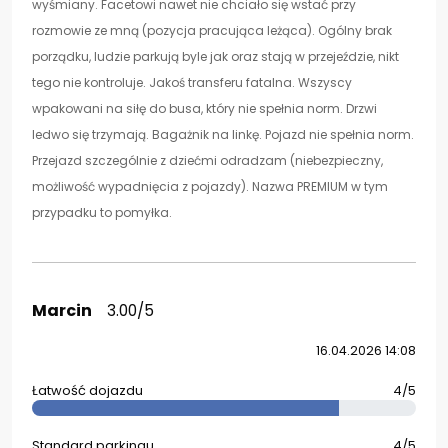
wyśmiany. Facetowi nawet nie chciało się wstać przy
rozmowie ze mną (pozycja pracująca leżąca). Ogólny brak
porządku, ludzie parkują byle jak oraz stają w przejeździe, nikt
tego nie kontroluje. Jakoś transferu fatalna. Wszyscy
wpakowani na siłę do busa, który nie spełnia norm. Drzwi
ledwo się trzymają. Bagażnik na linkę. Pojazd nie spełnia norm.
Przejazd szczególnie z dziećmi odradzam (niebezpieczny,
możliwość wypadnięcia z pojazdy). Nazwa PREMIUM w tym
przypadku to pomyłka.
Marcin
3.00/5
16.04.2026 14:08
Łatwość dojazdu
4/5
Standard parkingu
4/5