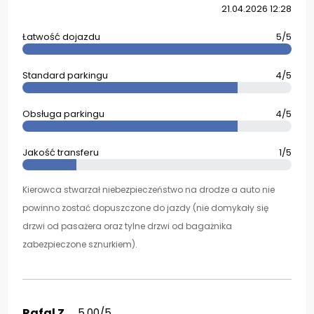
21.04.2026 12:28
Łatwość dojazdu
5/5
Standard parkingu
4/5
Obsługa parkingu
4/5
Jakość transferu
1/5
Kierowca stwarzał niebezpieczeństwo na drodze a auto nie
powinno zostać dopuszczone do jazdy (nie domykały się
drzwi od pasażera oraz tylne drzwi od bagażnika
zabezpieczone sznurkiem).
Rafal Z.
5.00/5