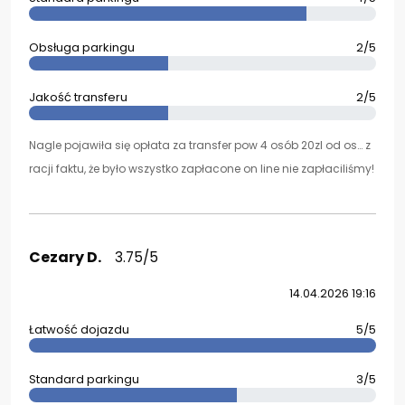
Obsługa parkingu
2/5
Jakość transferu
2/5
Nagle pojawiła się opłata za transfer pow 4 osób 20zl od os… z
racji faktu, że było wszystko zapłacone on line nie zapłaciliśmy!
Cezary D.
3.75/5
14.04.2026 19:16
Łatwość dojazdu
5/5
Standard parkingu
3/5