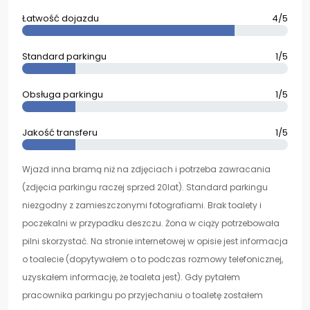
Łatwość dojazdu
4/5
Standard parkingu
1/5
Obsługa parkingu
1/5
Jakość transferu
1/5
Wjazd inna bramą niż na zdjęciach i potrzeba zawracania
(zdjęcia parkingu raczej sprzed 20lat). Standard parkingu
niezgodny z zamieszczonymi fotografiami. Brak toalety i
poczekalni w przypadku deszczu. Żona w ciąży potrzebowała
pilni skorzystać. Na stronie internetowej w opisie jest informacja
o toalecie (dopytywałem o to podczas rozmowy telefonicznej,
uzyskałem informację, że toaleta jest). Gdy pytałem
pracownika parkingu po przyjechaniu o toaletę zostałem