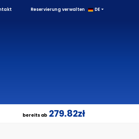
ntakt
Reservierung verwalten
DE
s
279.82zł
bereits ab