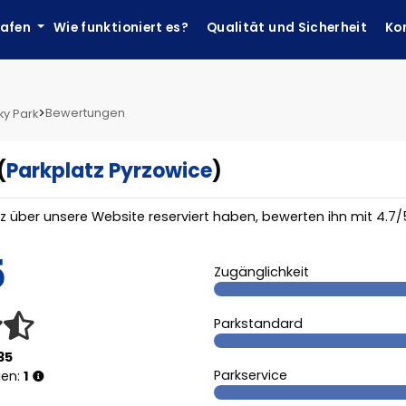
hafen
Wie funktioniert es?
Qualität und Sicherheit
Ko
>
Bewertungen
ky Park
(
Parkplatz Pyrzowice
)
tz über unsere Website reserviert haben, bewerten ihn mit
4.7
/
5
Zugänglichkeit
Parkstandard
35
Parkservice
gen:
1