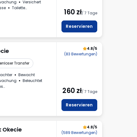
rwachung
Versichert
usse
Toilette
160
zł
/ 7 Tage
Reservieren
4.8/5
cie
(83 Bewertungen)
enloser Transfer
achter
Bewacht
rwachung
Beleuchtet
os
260
zł
/ 7 Tage
haus
nnzeichen
Reservieren
4.8/5
k Okecie
(589 Bewertungen)