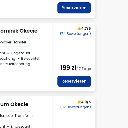
nnzeichen
Reservieren
4.7/5
Dominik Okecie
(74 Bewertungen)
nloser Transfer
cht
Eingezäunt
rwachung
Beleuchtet
rtsteuerrechnung
199
zł
/ 7 Tage
Reservieren
4.9/5
ium Okecie
(32 Bewertungen)
tenloser Transfer
cht
Eingezäunt