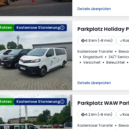
Details überprüfen
fohlen
Kostenlose Stornierung
Parkplatz Holiday 
4.9 km (~8 min)
Kos
Kostenloser Transfer
Bewa
Eingezäunt
24/7 Servic
Versichert
Beleuchtet
Getränke erhältlich
Meh
Details überprüfen
fohlen
Kostenlose Stornierung
Parkplatz WAW Par
4.2 km (~8 min)
Kos
Kostenloser Transfer
Bewa