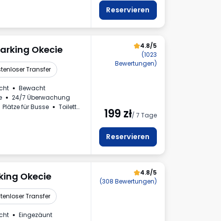
Reservieren
4.8/5
Parking Okecie
(1023
Bewertungen)
tenloser Transfer
cht
Bewacht
e
24/7 Überwachung
Plätze für Busse
Toilette
199
zł
/ 7 Tage
rwertsteuerrechnung
Reservieren
4.8/5
king Okecie
(308 Bewertungen)
tenloser Transfer
cht
Eingezäunt