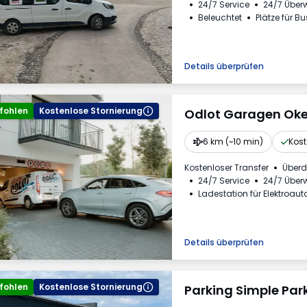
24/7 Service
24/7 Übe
Beleuchtet
Plätze für B
Mehrwertsteuerrechnung
Details überprüfen
fohlen
Kostenlose Stornierung
Odlot Garagen Oke
6 km (~10 min)
Kost
Kostenloser Transfer
Überd
24/7 Service
24/7 Übe
Ladestation für Elektroaut
Für Personenkraftwagen
Rechnung aus dem Park
Erforderliche Fahrzeugke
Details überprüfen
fohlen
Kostenlose Stornierung
Parking Simple Par