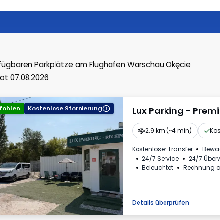
fügbaren Parkplätze
am Flughafen Warschau Okęcie
ot 07.08.2026
fohlen
Kostenlose Stornierung
Lux Parking - Prem
2.9 km (~4 min)
Kos
Kostenloser Transfer
Bewa
24/7 Service
24/7 Übe
Beleuchtet
Rechnung a
Details überprüfen