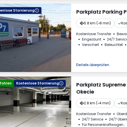
enlose Stornierung
Parkplatz Parking 
5.8 km (~8 min)
Kos
Kostenloser Transfer
Bewa
Eingezäunt
24/7 Servic
Versichert
Beleuchtet
Toilette
Mehrwertsteue
Details überprüfen
fohlen
Kostenlose Stornierung
Parkplatz Supreme
Okecie
2.8 km (~4 min)
Kos
Kostenloser Transfer
Überd
24/7 Service
24/7 Übe
Für Personenkraftwagen