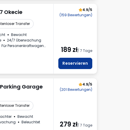
4.9/5
P7 Okecie
(159 Bewertungen)
tenloser Transfer
cht
Bewacht
e
24/7 Überwachung
Für Personenkraftwagen
189
zł
/ 7 Tage
rrechnung
Reservieren
4.9/5
 Parking Garage
(201 Bewertungen)
tenloser Transfer
achter
Bewacht
rwachung
Beleuchtet
279
zł
/ 7 Tage