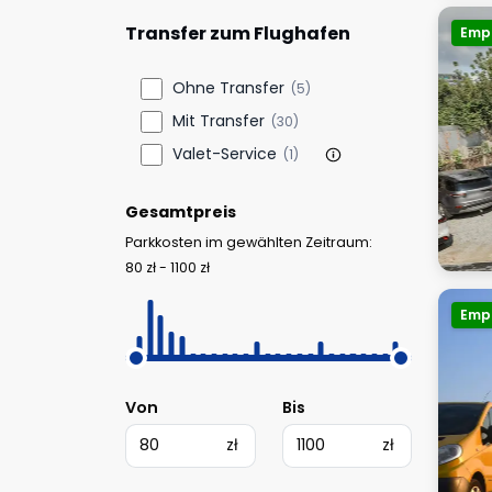
Transfer zum Flughafen
Emp
Ohne Transfer
(5)
Mit Transfer
(30)
Valet-Service
(1)
Gesamtpreis
Parkkosten im gewählten Zeitraum:
80 zł - 1100 zł
Emp
Von
Bis
zł
zł