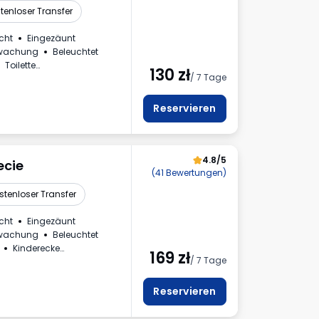
tenloser Transfer
cht
Eingezäunt
rwachung
Beleuchtet
Toilette
130
zł
/ 7 Tage
Reservieren
4.8/5
ecie
(41 Bewertungen)
stenloser Transfer
cht
Eingezäunt
rwachung
Beleuchtet
Kinderecke
169
zł
/ 7 Tage
hnung aus dem Parkhaus
Reservieren