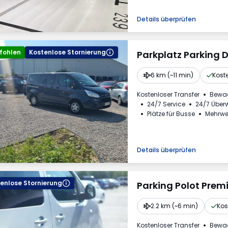
Erforderliche Fahrzeugke
Mehrwertsteuerrechnung
Details überprüfen
fohlen
Kostenlose Stornierung
Parkplatz Parking 
6 km (~11 min)
Koste
Kostenloser Transfer
Bewa
24/7 Service
24/7 Übe
Plätze für Busse
Mehrwe
Details überprüfen
enlose Stornierung
Parking Polot Prem
2.2 km (~6 min)
Kos
Kostenloser Transfer
Bewa