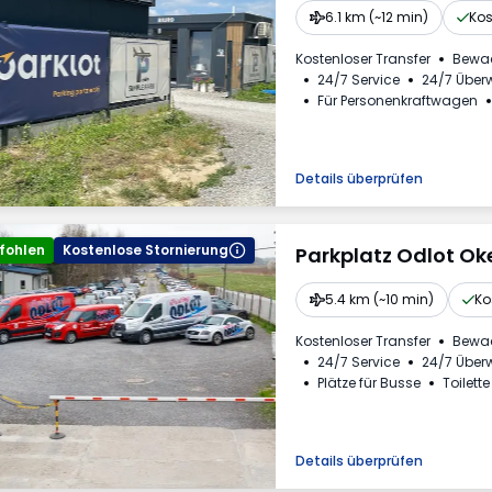
6.1 km (~12 min)
Kos
Kostenloser Transfer
Bewa
24/7 Service
24/7 Übe
Für Personenkraftwagen
Mehrwertsteuerrechnung
Details überprüfen
fohlen
Kostenlose Stornierung
Parkplatz Odlot Ok
5.4 km (~10 min)
Ko
Kostenloser Transfer
Bewa
24/7 Service
24/7 Übe
Plätze für Busse
Toilette
Getränke erhältlich
Rec
Details überprüfen