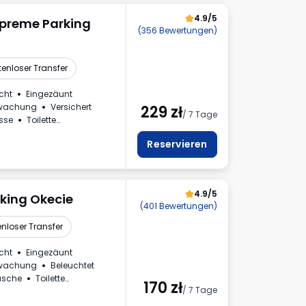
4.9/5
upreme Parking
(356 Bewertungen)
tenloser Transfer
cht
Eingezäunt
rwachung
Versichert
229
zł
/ 7 Tage
usse
Toilette
rwertsteuerrechnung
Reservieren
4.9/5
rking Okecie
(401 Bewertungen)
nloser Transfer
cht
Eingezäunt
rwachung
Beleuchtet
äsche
Toilette
170
zł
/ 7 Tage
rwertsteuerrechnung