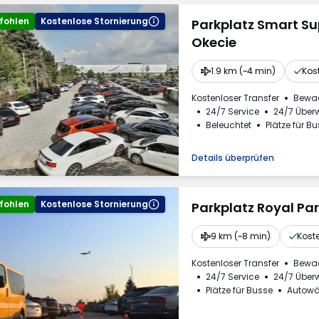
fohlen
Kostenlose Stornierung
Parkplatz Smart S
Okecie
1.9 km (~4 min)
Kos
Kostenloser Transfer
Bewa
24/7 Service
24/7 Übe
Beleuchtet
Plätze für B
Getränke erhältlich
Meh
Details überprüfen
fohlen
Kostenlose Stornierung
Parkplatz Royal Pa
9 km (~8 min)
Koste
Kostenloser Transfer
Bewa
24/7 Service
24/7 Übe
Plätze für Busse
Autow
Getränke erhältlich
Meh