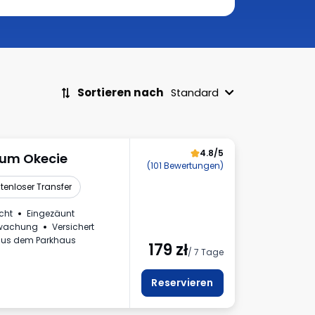
Sortieren nach
Standard
4.8/5
ium Okecie
(101 Bewertungen)
tenloser Transfer
cht
Eingezäunt
rwachung
Versichert
us dem Parkhaus
179
zł
/ 7 Tage
Reservieren