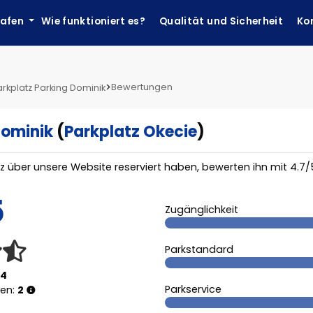
hafen
Wie funktioniert es?
Qualität und Sicherheit
Ko
>
Bewertungen
arkplatz Parking Dominik
Dominik
(
Parkplatz Okecie
)
tz über unsere Website reserviert haben, bewerten ihn mit
4.7
/
5
Zugänglichkeit
Parkstandard
74
Parkservice
gen:
2