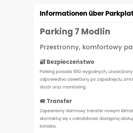
Informationen über Parkpla
Parking 7 Modlin
Przestronny, komfortowy par
🔐 Bezpieczeństwo
Parking posiada 650 wygodnych, utwardzonyc
odpowiednio oświetlony po zapadnięciu zmr
dozór oraz monitoring.
🚐 Transfer
Zapewniony darmowy transfer nowym klimat
skontaktuj się z całodobowo dostępną obsłu
lotniska.