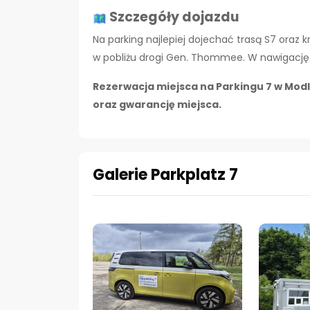
Szczegóły dojazdu
Na parking najlepiej dojechać trasą S7 oraz k
w pobliżu drogi Gen. Thommee. W nawigację 
Rezerwacja miejsca na Parkingu 7 w Modl
oraz gwarancję miejsca.
Galerie Parkplatz 7