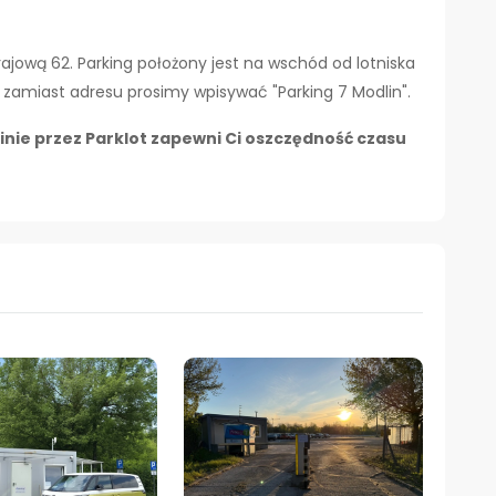
rajową 62. Parking położony jest na wschód od lotniska
zamiast adresu prosimy wpisywać "Parking 7 Modlin".
inie przez Parklot zapewni Ci oszczędność czasu