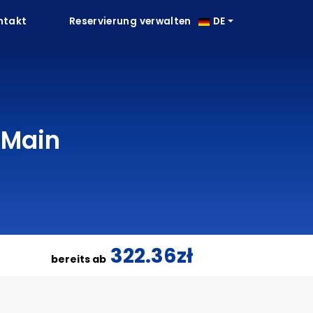
ntakt
Reservierung verwalten
DE
 Main
322.36zł
bereits ab