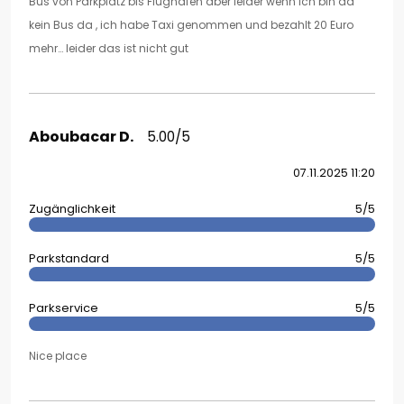
Bus von Parkplatz bis Flughafen aber leider wenn ich bin da
kein Bus da , ich habe Taxi genommen und bezahlt 20 Euro
mehr… leider das ist nicht gut
Aboubacar D.
5.00/5
07.11.2025 11:20
Zugänglichkeit
5/5
Parkstandard
5/5
Parkservice
5/5
Nice place