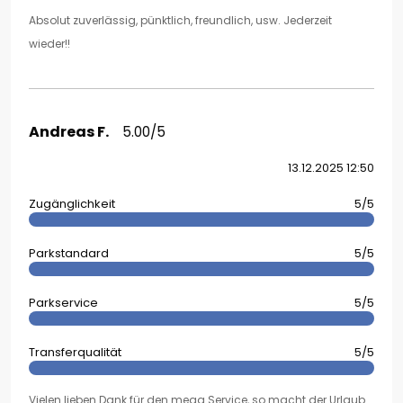
Absolut zuverlässig, pünktlich, freundlich, usw. Jederzeit
wieder!!
Andreas F.
5.00/5
13.12.2025 12:50
Zugänglichkeit
5/5
Parkstandard
5/5
Parkservice
5/5
Transferqualität
5/5
Vielen lieben Dank für den mega Service, so macht der Urlaub