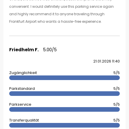
convenient. I would definitely use this parking service again
and highly recommend it to anyone traveling through
Frankfurt Airport who wants a hassle-free experience.
Friedhelm F.
5.00/5
21.01.2026 11:40
Zugänglichkeit
5/5
Parkstandard
5/5
Parkservice
5/5
Transferqualität
5/5