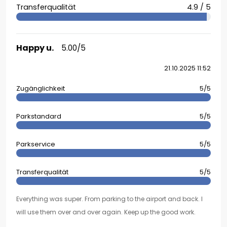
Transferqualität
4.9 / 5
Happy u.
5.00/5
21.10.2025 11:52
Zugänglichkeit
5/5
Parkstandard
5/5
Parkservice
5/5
Transferqualität
5/5
Everything was super. From parking to the airport and back. I
will use them over and over again. Keep up the good work.