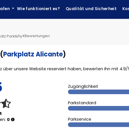
hafen
Wie funktioniert es?
Qualität und Sicherheit
Ko
>
Bewertungen
latz Park&Fly
(
Parkplatz Alicante
)
tz über unsere Website reserviert haben, bewerten ihn mit
4.9
/
5
Zugänglichkeit
Parkstandard
4
Parkservice
gen:
0