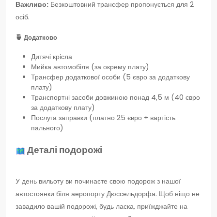
Важливо:
Безкоштовний трансфер пропонується для 2
осіб.
🍵
Додатково
Дитячі крісла
Мийка автомобіля (за окрему плату)
Трансфер додаткової особи (5 євро за додаткову
плату)
Транспортні засоби довжиною понад 4,5 м (40 євро
за додаткову плату)
Послуга заправки (платно 25 євро + вартість
пального)
Деталі подорожі
У день вильоту ви починаєте свою подорож з нашої
автостоянки біля аеропорту Дюссельдорфа. Щоб ніщо не
завадило вашій подорожі, будь ласка, приїжджайте на