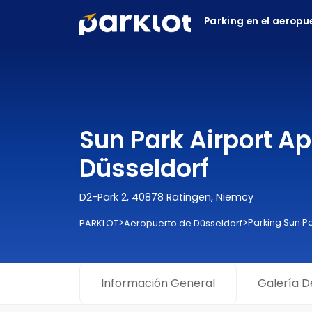
Parking en el aeropu
Sun Park Airport 
Düsseldorf
D2-Park 2, 40878 Ratingen, Niemcy
>
>
Parking Sun P
PARKLOT
Aeropuerto de Düsseldorf
Información General
Galería D