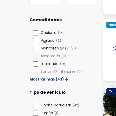
Comodidades
Nov
Cubierto
(15)
Vigilado
(23)
Monitoreo 24/7
(31)
Asegurado
(0)
Iluminado
(26)
Zonas VIP interiores
(0)
Mostrar más (+3)
Canc
Tipo de vehículo
Coche particular
(42)
Furgón
(1)