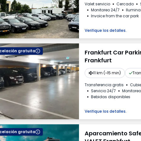
Valet servicio
Cercado
Monitoreo 24/7
Ilumin
Invoice from the car park
Verifique los detalles.
elación gratuita
Frankfurt Car Park
Frankfurt
11 km (~15 min)
Tran
Transferencia gratis
Cubie
Servicio 24/7
Monitoreo
Bebidas disponibles
Verifique los detalles.
elación gratuita
Aparcamiento Saf