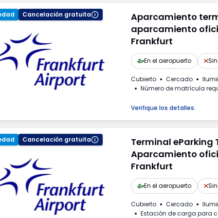
edad
Cancelación gratuita
Aparcamiento termi
aparcamiento ofici
Frankfurt
En el aeropuerto
Sin
Cubierto
Cercado
Ilum
Número de matrícula req
Verifique los detalles.
edad
Cancelación gratuita
Terminal eParking T
Aparcamiento ofici
Frankfurt
En el aeropuerto
Sin
Cubierto
Cercado
Ilum
Estación de carga para c