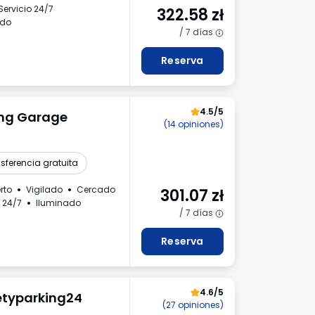
Servicio 24/7
322.58
zł
ado
/ 7 días
Reserva
4.5/5
ing Garage
(14 opiniones)
sferencia gratuita
rto
Vigilado
Cercado
301.07
zł
 24/7
Iluminado
/ 7 días
Reserva
4.6/5
etyparking24
(27 opiniones)