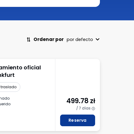
Ordenar por
por defecto
amiento oficial
nkfurt
 traslado
inado
499.78
zł
uerido
/ 7 días
Reserva