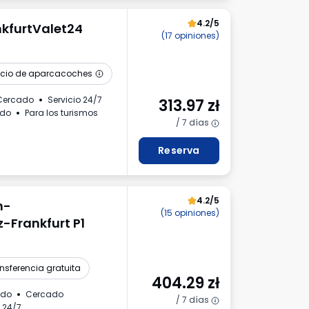
4.2/5
kfurtValet24
(17 opiniones)
icio de aparcacoches
Cercado
Servicio 24/7
313.97
zł
ado
Para los turismos
/ 7 días
Reserva
4.2/5
n-
(15 opiniones)
-Frankfurt P1
nsferencia gratuita
404.29
zł
ado
Cercado
/ 7 días
 24/7