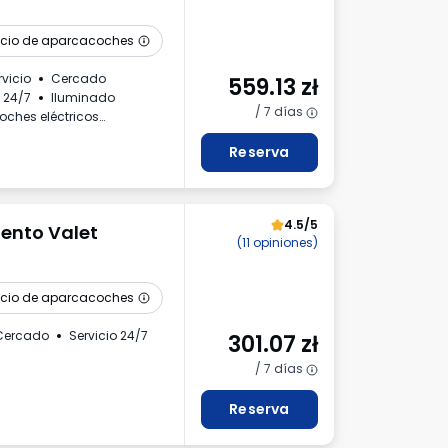
icio de aparcacoches
rvicio
Cercado
559.13
zł
 24/7
Iluminado
/ 7 días
oches eléctricos
Reserva
4.5/5
ento Valet
(11 opiniones)
icio de aparcacoches
Cercado
Servicio 24/7
301.07
zł
/ 7 días
Reserva