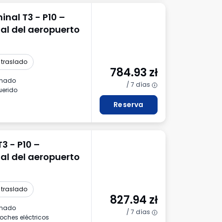
nal T3 - P10 –
al del aeropuerto
 traslado
784.93
zł
inado
/ 7 días
uerido
Reserva
3 - P10 –
al del aeropuerto
 traslado
827.94
zł
inado
/ 7 días
oches eléctricos