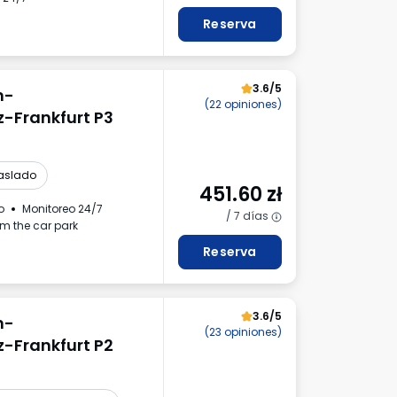
Reserva
3.6/5
n-
(22 opiniones)
-Frankfurt P3
raslado
451.60
zł
o
Monitoreo 24/7
/ 7 días
om the car park
Reserva
3.6/5
n-
(23 opiniones)
-Frankfurt P2