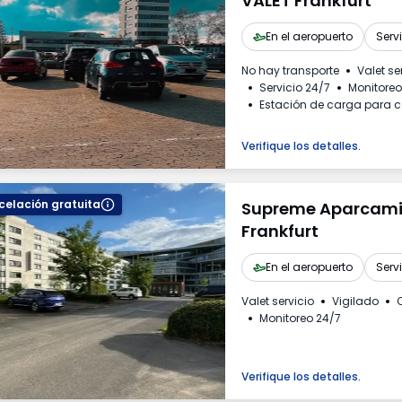
VALET Frankfurt
En el aeropuerto
Serv
No hay transporte
Valet se
Servicio 24/7
Monitoreo
Estación de carga para c
Invoice from the car park
Verifique los detalles.
elación gratuita
Supreme Aparcami
Frankfurt
En el aeropuerto
Serv
Valet servicio
Vigilado
Monitoreo 24/7
Verifique los detalles.