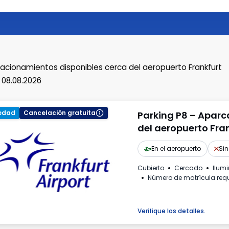
acionamientos disponibles
cerca del aeropuerto Frankfurt
 08.08.2026
edad
Cancelación gratuita
Parking P8 – Aparc
del aeropuerto Fra
En el aeropuerto
Sin
Cubierto
Cercado
Ilum
Número de matrícula req
Verifique los detalles.