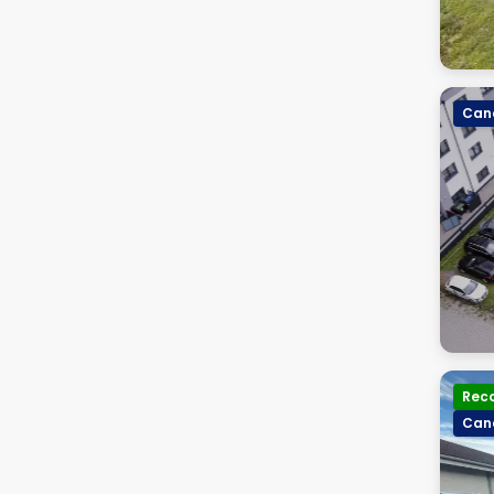
Canc
Rec
Canc