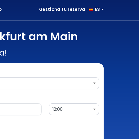
o
Gestiona tu reserva
ES
nkfurt am Main
a!
12:00