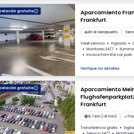
elación gratuita
Aparcamiento Fran
Frankfurt
En el aeropuerto
Serv
Valet servicio
Vigilado
Monitoreo 24/7
Ilumin
Invoice from the car park
Verifique los detalles.
elación gratuita
Aparcamiento Mei
Flughafenparkplatz
Frankfurt
5.7 km (~8 min)
Tra
Transferencia gratis
Vigil
Servicio 24/7
Monitoreo