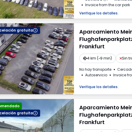
Invoice from the car park
Verifique los detalles.
elación gratuita
Aparcamiento Mei
Flughafenparkplatz
Frankfurt
4 km (~9 min)
Sin t
No hay transporte
Cercad
Autoservicio
Invoice fr
Verifique los detalles.
omendado
Aparcamiento Mei
elación gratuita
Flughafenparkplatz
Frankfurt