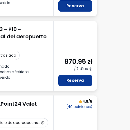
uerido
Reserva
 - P10 -
al del aeropuerto
 traslado
870.95
zł
inado
/ 7 días
oches eléctricos
uerido
Reserva
4.8/5
Point24 Valet
(40 opiniones)
Servicio de aparcacoches