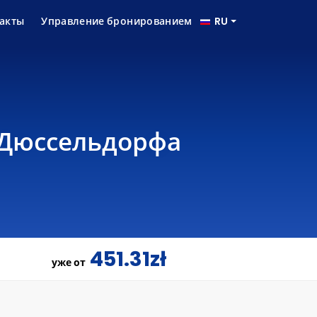
акты
Управление бронированием
RU
т Дюссельдорфа
451.31zł
уже от