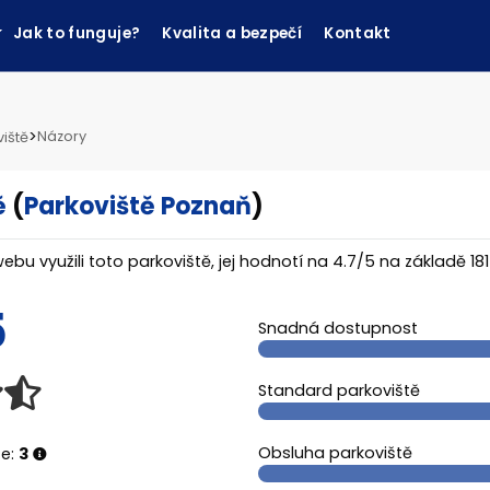
Jak to funguje?
Kvalita a bezpečí
Kontakt
>
Názory
iště
ě
(
Parkoviště Poznaň
)
webu využili toto parkoviště, jej hodnotí na
4.7
/
5
na základě
181
5
Snadná dostupnost
Standard parkoviště
Obsluha parkoviště
ze:
3