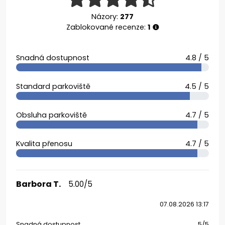
Názory:
277
Zablokované recenze:
1
Snadná dostupnost
4.8 / 5
Standard parkoviště
4.5 / 5
Obsluha parkoviště
4.7 / 5
Kvalita přenosu
4.7 / 5
Barbora T.
5.00/5
07.08.2026 13:17
Snadná dostupnost
5/5