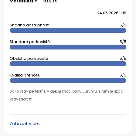
Veronika P.
5.00/5
24.06.2026 11:18
Snadná dostupnost
5/5
Standard parkoviště
5/5
Obsluha parkoviště
5/5
Kvalita přenosu
5/5
Jako vždy perfektní. A děkuji moc panu Jurymu, s ním je jízda
vždy radost!
Zobrazit více...