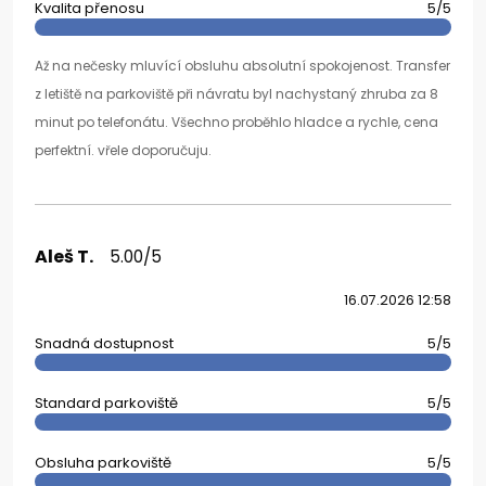
Kvalita přenosu
5/5
Až na nečesky mluvící obsluhu absolutní spokojenost. Transfer
z letiště na parkoviště při návratu byl nachystaný zhruba za 8
minut po telefonátu. Všechno proběhlo hladce a rychle, cena
perfektní. vřele doporučuju.
Aleš T.
5.00/5
16.07.2026 12:58
Snadná dostupnost
5/5
Standard parkoviště
5/5
Obsluha parkoviště
5/5