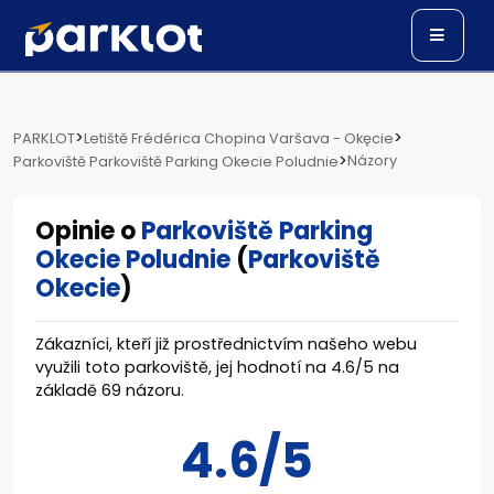
>
>
PARKLOT
Letiště Frédérica Chopina Varšava - Okęcie
>
Názory
Parkoviště Parkoviště Parking Okecie Poludnie
Opinie o
Parkoviště Parking
Okecie Poludnie
(
Parkoviště
Okecie
)
Zákazníci, kteří již prostřednictvím našeho webu
využili toto parkoviště, jej hodnotí na
4.6
/
5
na
základě
69
názoru.
4.6/5