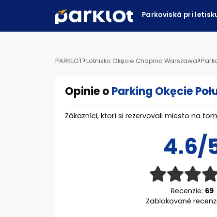
Parkoviská pri letis
>
>
PARKLOT
Lotnisko Okęcie Chopina Warszawa
Park
Opinie o
Parking Okęcie Poł
Zákazníci, ktorí si rezervovali miesto na 
4.6/
Recenzie:
69
Zablokované recenz