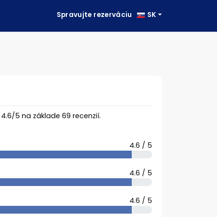
Spravujte rezerváciu
SK
a
4.6
/
5
na základe
69
recenzií.
4.6 / 5
4.6 / 5
4.6 / 5