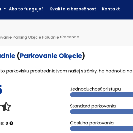
ku
Ako to funguje?
Kvalita a bezpečnosť
Kontakt
>
Recenzie
ovanie Parking Okęcie Południe
udnie
(
Parkovanie Okęcie
)
tomto parkovisku prostredníctvom našej stránky, ho hodnotia n
5
Jednoduchosť prístupu
Štandard parkovania
Obsluha parkovania
ie:
0