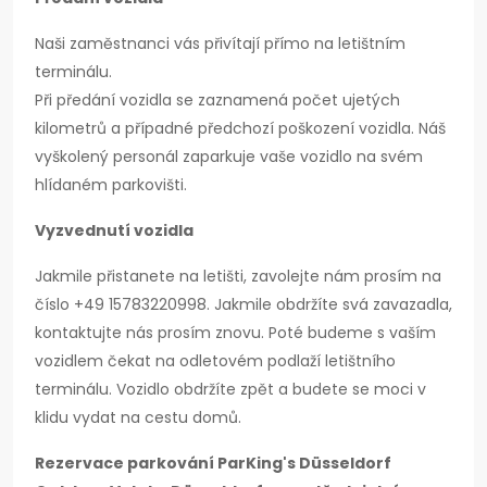
Naši zaměstnanci vás přivítají přímo na letištním
terminálu.
Při předání vozidla se zaznamená počet ujetých
kilometrů a případné předchozí poškození vozidla. Náš
vyškolený personál zaparkuje vaše vozidlo na svém
hlídaném parkovišti.
Vyzvednutí vozidla
Jakmile přistanete na letišti, zavolejte nám prosím na
číslo +49 15783220998. Jakmile obdržíte svá zavazadla,
kontaktujte nás prosím znovu. Poté budeme s vaším
vozidlem čekat na odletovém podlaží letištního
terminálu. Vozidlo obdržíte zpět a budete se moci v
klidu vydat na cestu domů.
Rezervace parkování ParKing's Düsseldorf