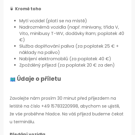
🍵
Kromě toho
Mytí vozidel (platí se na místě)
Nadrozměrná vozidla (např. minivany, třída V,
Vito, minibusy T-WV, dodávky Ram; poplatek 40
€)
Služba doplňování paliva (za poplatek 25 € +
náklady na palivo)
Nabíjení elektromobilů (za poplatek 40 €)
Zpožděný příjezd (za poplatek 20 € za den)
Údaje o příletu
Zavolejte nám prosím 30 minut před příjezdem na
letiště na číslo +49 15783220998, abychom se ujistili,
že vše proběhne hladce. Na váš příjezd budeme čekat
u terminálu.
Předání vozidla