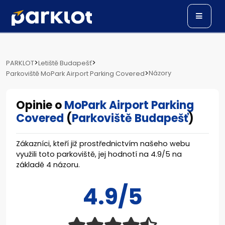
>
>
PARKLOT
Letiště Budapešť
>
Názory
Parkoviště MoPark Airport Parking Covered
Opinie o
MoPark Airport Parking
Covered
(
Parkoviště Budapešť
)
Zákazníci, kteří již prostřednictvím našeho webu
využili toto parkoviště, jej hodnotí na
4.9
/
5
na
základě
4
názoru.
4.9/5