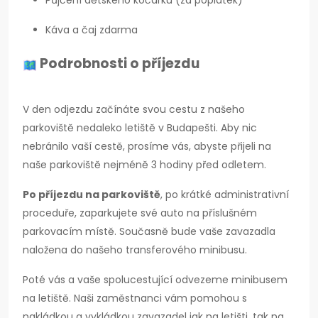
Půjčení dětského kočárku (za poplatek)
Káva a čaj zdarma
Podrobnosti o příjezdu
V den odjezdu začínáte svou cestu z našeho
parkoviště nedaleko letiště v Budapešti. Aby nic
nebránilo vaší cestě, prosíme vás, abyste přijeli na
naše parkoviště nejméně 3 hodiny před odletem.
Po příjezdu na parkoviště
, po krátké administrativní
proceduře, zaparkujete své auto na příslušném
parkovacím místě. Současně bude vaše zavazadla
naložena do našeho transferového minibusu.
Poté vás a vaše spolucestující odvezeme minibusem
na letiště. Naši zaměstnanci vám pomohou s
nakládkou a vykládkou zavazadel jak na letišti, tak na