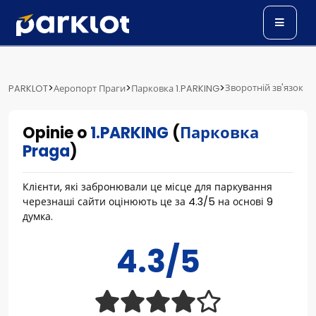
>
>
>
Зворотній зв'язок
PARKLOT
Аеропорт Праги
Парковка 1.PARKING
Opinie o
1.PARKING
(
Парковка
Praga
)
Клієнти, які забронювали це місце для паркування
черезнаші сайти оцінюють це за
4.3
/
5
на основі
9
думка.
4.3/5