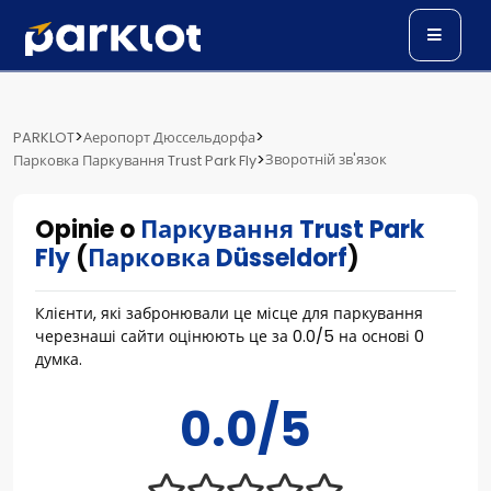
>
>
PARKLOT
Аеропорт Дюссельдорфа
>
Зворотній зв'язок
Парковка Паркування Trust Park Fly
Opinie o
Паркування Trust Park
Fly
(
Парковка Düsseldorf
)
Клієнти, які забронювали це місце для паркування
черезнаші сайти оцінюють це за
0.0
/
5
на основі
0
думка.
0.0/5