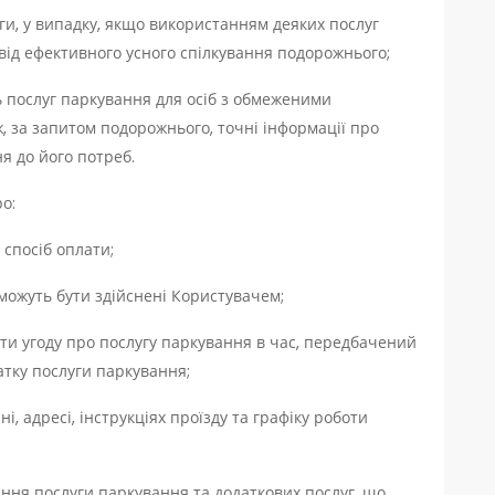
ги, у випадку, якщо використанням деяких послуг
від ефективного усного спілкування подорожнього;
ь послуг паркування для осіб з обмеженими
, за запитом подорожнього, точні інформації про
я до його потреб.
о:
 спосіб оплати;
 можуть бути здійснені Користувачем;
ти угоду про послугу паркування в час, передбачений
атку послуги паркування;
, адресі, інструкціях проїзду та графіку роботи
ня послуги паркування та додаткових послуг, що