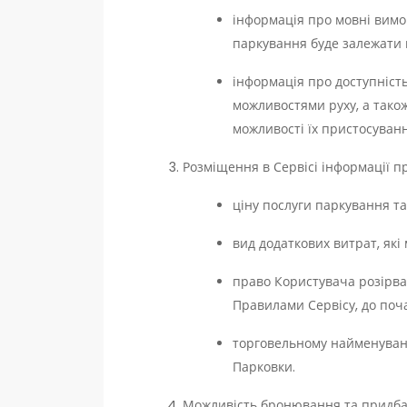
інформація про мовні вимо
паркування буде залежати 
інформація про доступніст
можливостями руху, а також
можливості їх пристосуванн
Розміщення в Сервісі інформації пр
ціну послуги паркування та
вид додаткових витрат, які
право Користувача розірва
Правилами Сервісу, до поч
торговельному найменуванні
Парковки.
Можливість бронювання та придбан