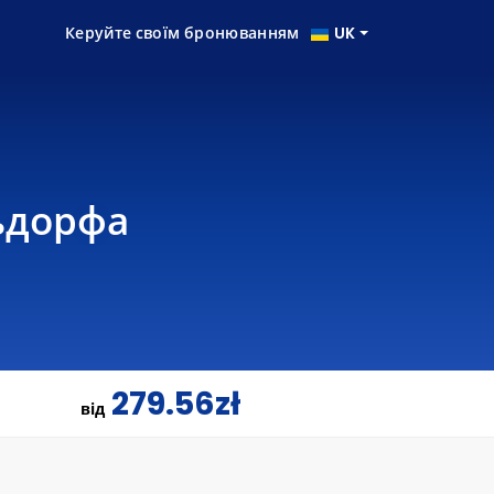
Керуйте своїм бронюванням
UK
льдорфа
279.56zł
від