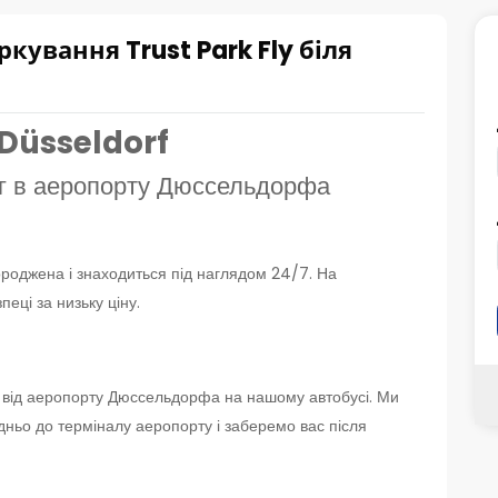
кування Trust Park Fly біля
 Düsseldorf
нг в аеропорту Дюссельдорфа
ороджена і знаходиться під наглядом 24/7. На
пеці за низьку ціну.
и від аеропорту Дюссельдорфа на нашому автобусі. Ми
дньо до терміналу аеропорту і заберемо вас після