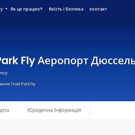
ту
Як це працює?
Якість і безпека
контакт
Park Fly Аеропорт Дюссе
emcy
ння Trust Park Fly
арта
Юридична Інформація