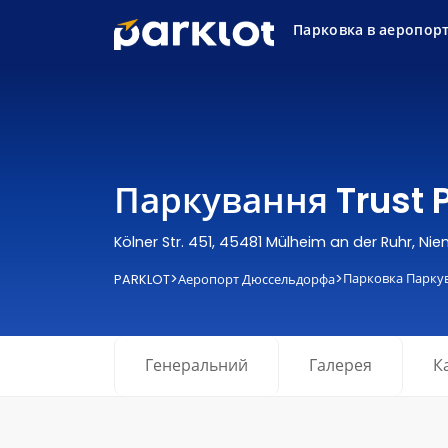
Парковка в аеропор
Паркування Trust 
Kölner Str. 451, 45481 Mülheim an der Ruhr, Ni
>
>
Парковка Паркува
PARKLOT
Аеропорт Дюссельдорфа
Генеральний
Галерея
К