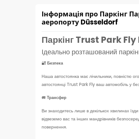
Інформація про Паркінг Пар
аеропорту Düsseldorf
Паркінг Trust Park Fly
Ідеально розташований паркі
🔐
Безпека
Наша автостоянка має лічильники, повністю ог
автостоянці Trust Park Fly ваш автомобіль у без
🚐
Трансфер
Ви знаходитесь лише в декількох хвилинах їзд
відвеземо вас та інших мандрівників безпосере
повернення.