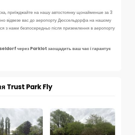
аска, приїжджайте на нашу автостоянку щонайменше за 3
йно відвезе вас до аеропорту Дюссельдорфа на нашому
іться з нами безпосередньо після приземлення в аеропорту
eldorf через Parklot заощадить ваш час і гарантує
 Trust Park Fly