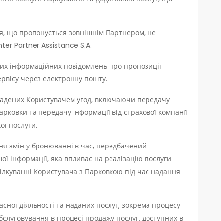
, що пропонується зовнішнім Партнером, не
ter Partner Assistance S.A.
их інформаційних повідомлень про пропозиції
ервісу через електронну пошту.
ладених Користувачем угод, включаючи передачу
рковки та передачу інформації від страхової компанії
ої послуги.
я змін у бронюванні в час, передбачений
ої інформації, яка впливає на реалізацію послуги
пілкуванні Користувача з Парковкою під час надання
асної діяльності та наданих послуг, зокрема процесу
обслуговування в процесі продажу послуг, доступних в